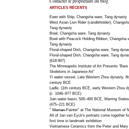
Contacter le propriétaire du blog
ARTICLES RÉCENTS
Ewer with Ship, Changsha ware, Tang dynasty
West Asian Lion Rider (candleholder), Changsh
Tang dynasty
Bowl, Changsha ware, Tang dynasty
Bowl with Peacock Holding Ribbon, Changsha 
Tang dynasty
Floral-shaped Dish, Changsha ware, Tang dyna
Floral-shaped Dish, Changsha ware, Tang dyna
(618-907)
The Minneapolis Institute of Art Presents “Bare
Skeletons in Japanese Art”
Yi water vessel, Late Western Zhou dynasty, 8t
century BCE
Ladle, 11th century BCE, early Western Zhou d
(c. 1046–977 BCE)
Jian water basin, 500–400 BCE, Warring States
(475–221 BCE)
" W̶o̶m̶a̶n̶ Painter" at The National Museum of
All of Jan van Eyck's portraits come together fo
first time in landmark exhibition
Vietnamese Ceramics from the Peter and Mary