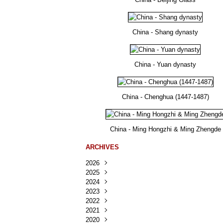
China - Shang dynasty
China - Yuan dynasty
China - Chenghua (1447-1487)
China - Ming Hongzhi & Ming Zhengde
ARCHIVES
2026
2025
Août
(36)
2024
Juillet
Décembre
(167)
(218)
2023
Juin
Novembre
Décembre
(103)
(124)
(95)
2022
Mai
Octobre
Novembre
Décembre
(100)
(140)
(137)
(150)
2021
Avril
Septembre
Octobre
Novembre
Décembre
(188)
(143)
(132)
(284)
(78)
2020
Mars
Août
Septembre
Octobre
Novembre
Décembre
(228)
(245)
(202)
(228)
(270)
(81)