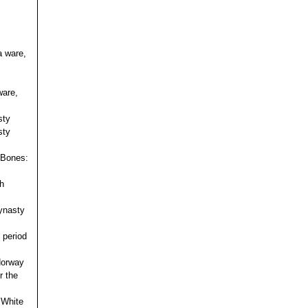
a ware,
ware,
sty
sty
 Bones:
h
ynasty
 period
 Norway
r the
 White