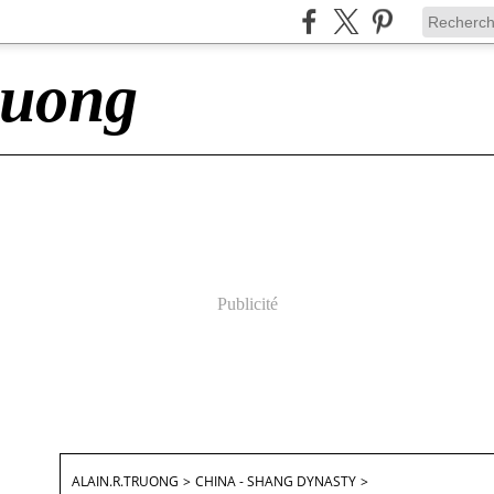
ruong
Publicité
ALAIN.R.TRUONG
>
CHINA - SHANG DYNASTY
>