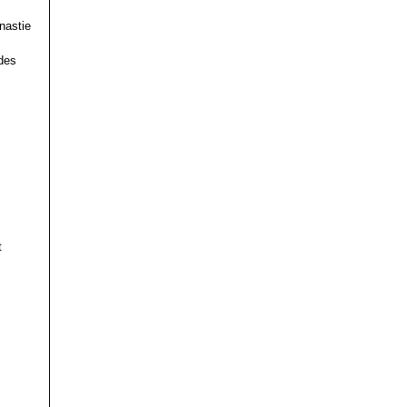
nastie
des
t