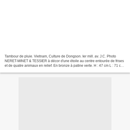
Tambour de pluie. Vietnam, Culture de Dongson. Ier mill. av. J.C. Photo
NERET-MINET & TESSIER à décor d'une étoile au centre entourée de frises
et de quatre animaux en relief. En bronze à patine verte. H : 47 cm L : 71 cm
- Estimation : 6000/6500€ NERET-MINET...