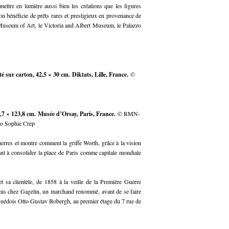
 me
ttre en lumière aussi bien les créations que les figures
on bénéficie de prêts rares et prestigieux en provenance de
 Museum of Art, le Victoria and Albert Museum, le Palazzo
é sur carton, 42,5 × 30 cm. Diktats, Lille, France.
©
26,7 × 123,8 cm. Musée d’Orsay, Paris, France.
© RMN-
to Sophie Crep
rres et montre comment la griffe Worth, grâce à la vision
ant à consolider la place de Paris comme capitale mondiale
t sa clientèle, de 1858 à la veille de la Première Guerre
is chez Gagelin, un marchand renommé, avant de se faire
uédois Otto Gustav Bobergh, au premier étage du 7 rue de