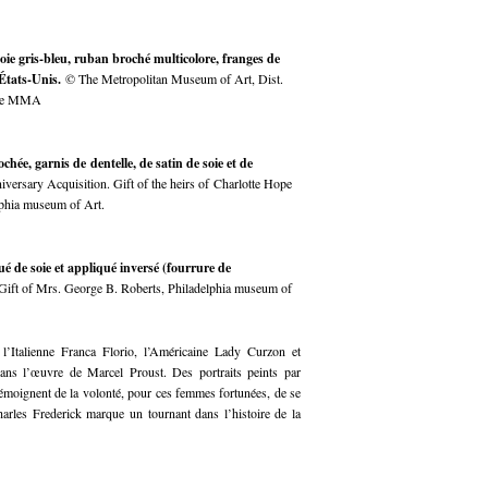
ie gris-bleu, ruban broché multicolore, franges de
 États-Unis.
© The Metropolitan Museum of Art, Dist.
the MMA
chée, garnis de dentelle, de satin de soie et de
versary Acquisition. Gift of the heirs of Charlotte Hope
phia museum of Art.
é de soie et appliqué inversé (fourrure de
Gift of Mrs. George B. Roberts, Philadelphia museum of
 l’Italienne Franca Florio, l’Américaine Lady Curzon et
ns l’œuvre de Marcel Proust. Des portraits peints par
émoignent de la volonté, pour ces femmes fortunées, de se
arles Frederick marque un tournant dans l’histoire de la