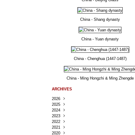
China - Shang dynasty
China - Yuan dynasty
China - Chenghua (1447-1487)
China - Ming Hongzhi & Ming Zhengde
ARCHIVES
2026
2025
Août
(22)
2024
Juillet
Décembre
(167)
(218)
2023
Juin
Novembre
Décembre
(103)
(124)
(95)
2022
Mai
Octobre
Novembre
Décembre
(100)
(140)
(137)
(150)
2021
Avril
Septembre
Octobre
Novembre
Décembre
(188)
(143)
(132)
(284)
(78)
2020
Mars
Août
Septembre
Octobre
Novembre
Décembre
(228)
(245)
(202)
(228)
(270)
(81)