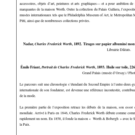
accessoires, objets d’art, peintures et arts graphiques— et a pour ambition de
marquantes de la maison Worth. Outre la collection du Palais Galliera, l’expositi
musées internationaux tels que le Philadelphia Museum of Art, le Metropolitan
Pitti, ainsi que de nombreuses collections privées.
Nadar,
Charles Frederick Worth
, 1892. Tirages sur papier albuminé mont
Librairie Diktats.
Émile Friant,
Portrait de Charles Frederick Worth
, 1893. Huile sur toile, 2
Grand Palais (musée d’Orsay) / Pho
Le parcours suit une chronologie s’étendant du Second Empire à l’entre-deux-gue
internationale de son fondateur, est devenue une référence incontestée, contribu
de la mode.
La première partie de l’exposition retrace les débuts de la maison, son essor e
mondiale. Arrivé à Paris en 1846, Charles Frederick Worth débute comme comm
rapidement un nom. En 1858, il fonde la maison « Worth & Bobergh » avec le S
la Paix.