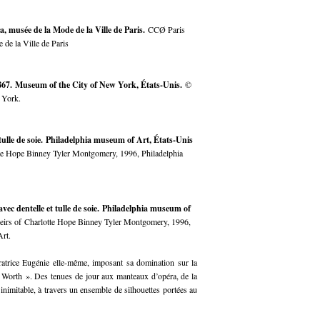
ra, musée de la Mode de la Ville de Paris.
CCØ Paris
 de la Ville de Paris
67. Museum of the City of New York, États-Unis.
©
 York.
tulle de soie. Philadelphia museum of Art, États-Unis
tte Hope Binney Tyler Montgomery, 1996, Philadelphia
ec dentelle et tulle de soie. Philadelphia museum of
 heirs of Charlotte Hope Binney Tyler Montgomery, 1996,
rt.
ératrice Eugénie elle-même, imposant sa domination sur la
« Worth ». Des tenues de jour aux manteaux d’opéra, de la
 inimitable, à travers un ensemble de silhouettes portées au