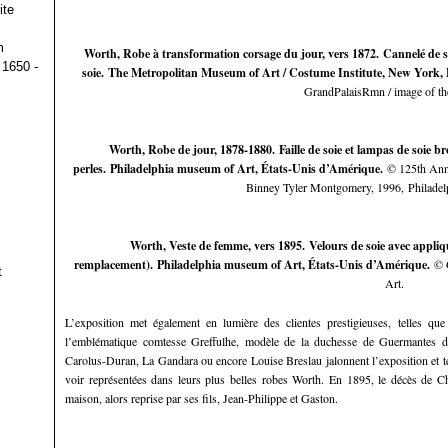
ite
m
Worth, Robe à transformation corsage du jour, vers 1872. Cannelé de so
 1650 -
soie. The Metropolitan Museum of Art / Costume Institute, New York,
GrandPalaisRmn / image of 
Worth, Robe de jour, 1878-1880. Faille de soie et lampas de soie bro
perles. Philadelphia museum of Art, États-Unis d’Amérique.
© 125th Anni
Binney Tyler Montgomery, 1996, Philadel
Worth, Veste de femme, vers 1895. Velours de soie avec appliqu
remplacement). Philadelphia museum of Art, États-Unis d’Amérique.
© 
t
Art.
L’exposition met également en lumière des clientes prestigieuses, telles que
l’emblématique comtesse Greffulhe, modèle de la duchesse de Guermantes da
Carolus-Duran, La Gandara ou encore Louise Breslau jalonnent l’exposition et t
voir représentées dans leurs plus belles robes Worth. En 1895, le décès de Ch
maison, alors reprise par ses fils, Jean-Philippe et Gaston.