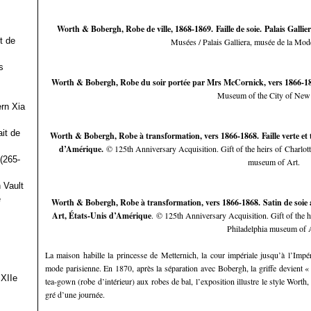
Worth & Bobergh, Robe de ville, 1868-1869. Faille de soie. Palais Gallie
t de
Musées / Palais Galliera, musée de la Mode
s
Worth & Bobergh, Robe du soir portée par Mrs McCornick, vers 1866-18
Museum of the City of New
ern Xia
it de
Worth & Bobergh, Robe à transformation, vers 1866-1868. Faille verte et 
d’Amérique.
© 125th Anniversary Acquisition. Gift of the heirs of Charlo
(265-
museum of Art.
 Vault
e
Worth & Bobergh, Robe à transformation, vers 1866-1868. Satin de soie av
Art, États-Unis d’Amérique
. © 125th Anniversary Acquisition. Gift of the
Philadelphia museum of A
La maison habille la princesse de Metternich, la cour impériale jusqu’à l’Imp
mode parisienne. En 1870, après la séparation avec Bobergh, la griffe devient 
 XIIe
tea-gown (robe d’intérieur) aux robes de bal, l’exposition illustre le style Worth,
gré d’une journée.