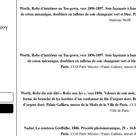
Worth, Robe d’intérieur ou Tea-gown, vers 1896-1897. Soie façonnée à fond 
de coton mécanique, doublure en taffetas de soie changeant vert et bleu. Pa
Stanislas Wolff
pory
Worth, Robe d’intérieur ou Tea-gown, vers 1896-1897. Soie façonnée à fond 
de coton mécanique, doublure en taffetas de soie changeant vert et bleu
Paris.
CCØ Paris Musées / Palais Galliera, musée de
Worth, Robe du soir dite « Robe aux lys », vers 1896. Velours de soie noir, 
forme de branche de lys bordées d’un cordonnet de fils d’argent doré. Brode
d’argent doré. Palais Galliera, musée de la Mode de la Ville de Paris.
CCØ 
Ville de Paris.
Nadar, La comtesse Greffulhe, 1886. Procédé photomécanique, 29 × 16,8 c
Paris.
CCØ Paris Musées / Palais Galliera, musée de