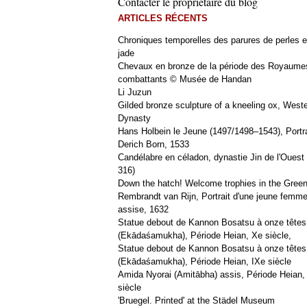
Contacter le propriétaire du blog
ARTICLES RÉCENTS
Chroniques temporelles des parures de perles e
jade
Chevaux en bronze de la période des Royaume
combattants © Musée de Handan
Li Juzun
Gilded bronze sculpture of a kneeling ox, West
Dynasty
Hans Holbein le Jeune (1497/1498–1543), Portra
Derich Born, 1533
Candélabre en céladon, dynastie Jin de l'Ouest 
316)
Down the hatch! Welcome trophies in the Green
Rembrandt van Rijn, Portrait d'une jeune femm
assise, 1632
Statue debout de Kannon Bosatsu à onze têtes
(Ekādaśamukha), Période Heian, Xe siècle,
Statue debout de Kannon Bosatsu à onze têtes
(Ekādaśamukha), Période Heian, IXe siècle
Amida Nyorai (Amitābha) assis, Période Heian,
siècle
'Bruegel. Printed' at the Städel Museum