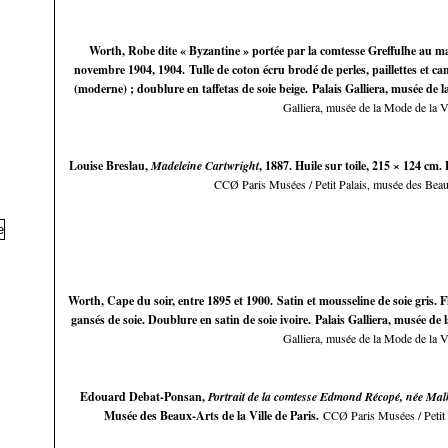
Worth, Robe dite « Byzantine » portée par la comtesse Greffulhe au mari
novembre 1904, 1904. Tulle de coton écru brodé de perles, paillettes et can
(moderne) ; doublure en taffetas de soie beige. Palais Galliera, musée de l
Galliera, musée de la Mode de la Vi
Louise Breslau,
Madeleine Cartwright
, 1887. Huile sur toile, 215 × 124 cm.
CCØ Paris Musées / Petit Palais, musée des Beaux
Worth, Cape du soir, entre 1895 et 1900. Satin et mousseline de soie gris. Fl
gansés de soie. Doublure en satin de soie ivoire. Palais Galliera, musée de 
Galliera, musée de la Mode de la Vi
Edouard Debat-Ponsan,
Portrait de la comtesse Edmond Récopé, née Mal
Musée des Beaux-Arts de la Ville de Paris.
CCØ Paris Musées / Petit 