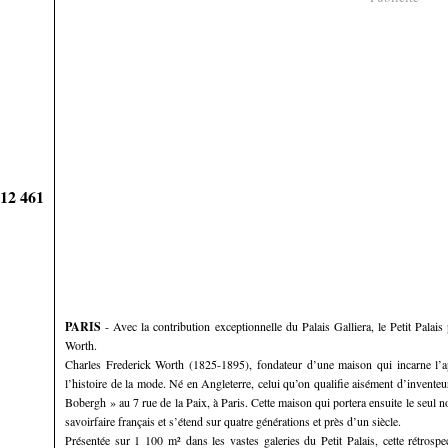
912 461
PARIS
- Avec la contribution exceptionnelle du Palais Galliera, le Petit Palai
Worth.
Charles Frederick Worth (1825-1895), fondateur d’une maison qui incarne l’ap
l’histoire de la mode. Né en Angleterre, celui qu’on qualifie aisément d’invent
Bobergh » au 7 rue de la Paix, à Paris. Cette maison qui portera ensuite le seul
savoirfaire français et s’étend sur quatre générations et près d’un siècle.
Présentée sur 1 100 m² dans les vastes galeries du Petit Palais, cette rétros