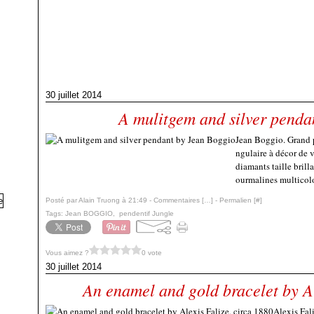
30 juillet 2014
A mulitgem and silver penda
Jean Boggio. Grand p
ngulaire à décor de 
diamants taille brilla
ourmalines multicolo
Posté par Alain Truong à 21:49 -
Commentaires [
…
]
- Permalien [
#
]
Tags:
Jean BOGGIO
,
pendentif Jungle
Vous aimez ?
0 vote
30 juillet 2014
An enamel and gold bracelet by Al
Alexis Fal