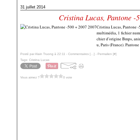
31 juillet 2014
Cristina Lucas, Pantone -
Cristina Lucas, Pantone -
multimédia, 1 fichier num
chier d’origine Bmps, an
u, Paris (France). Pantone 
Posté par Alain Truong à 22:11 -
Commentaires [
…
]
- Permalien [
#
]
Tags:
Cristina Lucas
Vous aimez ?
0 vote