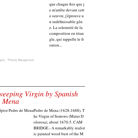
que chaque fois que j
e m'arrête devant cett
e oeuvre, j'éprouve u
n indéfinissable gên
e. La solennité de la
composition en trian
gle, qui rappelle le fr
onton...
ges
,
Thierry Maugenest
weeping Virgin by Spanish
e Mena
Pedro de Mena (1628-1688), T
he Virgin of Sorrows (Mater D
olorosa), about 1670-5. CAM
BRIDGE.- A remarkably realist
ic painted wood bust of the M