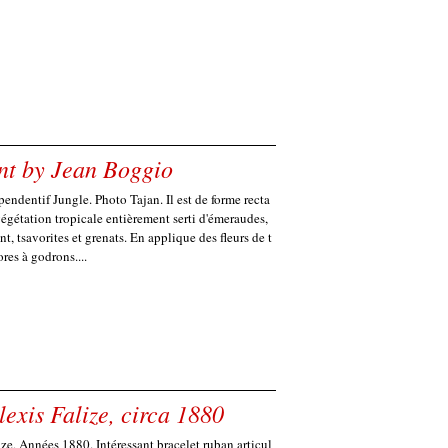
nt by Jean Boggio
endentif Jungle. Photo Tajan. Il est de forme recta
végétation tropicale entièrement serti d'émeraudes,
nt, tsavorites et grenats. En applique des fleurs de t
res à godrons....
exis Falize, circa 1880
ize, Années 1880. Intéressant bracelet ruban articul