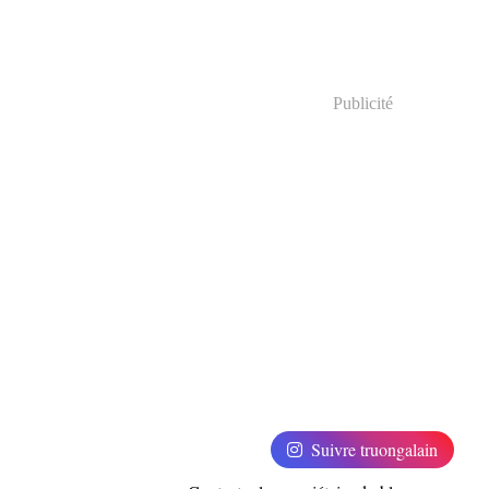
Publicité
Suivre truongalain