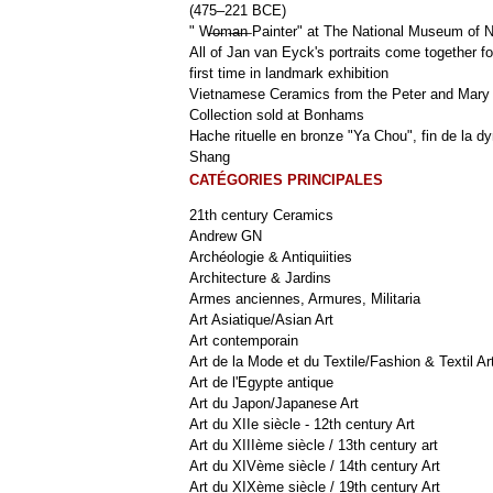
(475–221 BCE)
" W̶o̶m̶a̶n̶ Painter" at The National Museum of
All of Jan van Eyck's portraits come together fo
first time in landmark exhibition
Vietnamese Ceramics from the Peter and Mary
Collection sold at Bonhams
Hache rituelle en bronze "Ya Chou", fin de la dy
Shang
CATÉGORIES PRINCIPALES
21th century Ceramics
Andrew GN
Archéologie & Antiquiities
Architecture & Jardins
Armes anciennes, Armures, Militaria
Art Asiatique/Asian Art
Art contemporain
Art de la Mode et du Textile/Fashion & Textil Ar
Art de l'Egypte antique
Art du Japon/Japanese Art
Art du XIIe siècle - 12th century Art
Art du XIIIème siècle / 13th century art
Art du XIVème siècle / 14th century Art
Art du XIXème siècle / 19th century Art