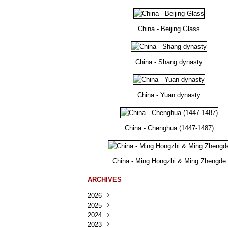
China - Beijing Glass
China - Shang dynasty
China - Yuan dynasty
China - Chenghua (1447-1487)
China - Ming Hongzhi & Ming Zhengde
ARCHIVES
2026
2025
Août
(37)
2024
Juillet
Décembre
(167)
(218)
2023
Juin
Novembre
Décembre
(103)
(124)
(95)