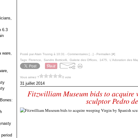
icians,
h 6.3
in
a ware,
Posté par Alain Truong à 10:31 -
Commentaires [
…
]
- Permalien [
#
]
Tags:
Florence
,
Sandro Botticelli
,
Galerie des Offices
,
1475
,
L'Adoration des Ma
ware,
Vous aimez ?
0 vote
sty
31 juillet 2014
sty
Fitzwilliam Museum bids to acquire 
sculptor Pedro d
 Bones:
h
ynasty
 period