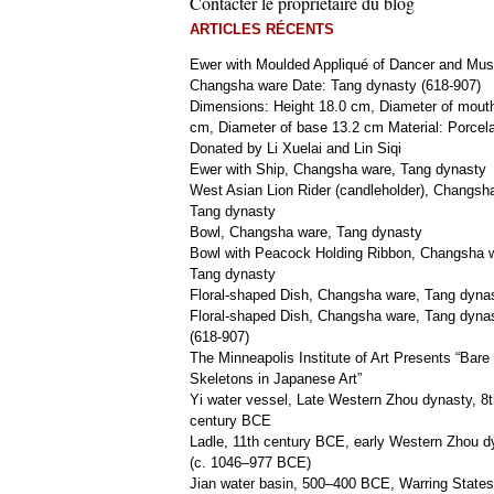
Contacter le propriétaire du blog
ARTICLES RÉCENTS
Ewer with Moulded Appliqué of Dancer and Mus
Changsha ware Date: Tang dynasty (618-907)
Dimensions: Height 18.0 cm, Diameter of mout
cm, Diameter of base 13.2 cm Material: Porcela
Donated by Li Xuelai and Lin Siqi
Ewer with Ship, Changsha ware, Tang dynasty
West Asian Lion Rider (candleholder), Changsh
Tang dynasty
Bowl, Changsha ware, Tang dynasty
Bowl with Peacock Holding Ribbon, Changsha 
Tang dynasty
Floral-shaped Dish, Changsha ware, Tang dyna
Floral-shaped Dish, Changsha ware, Tang dyna
(618-907)
The Minneapolis Institute of Art Presents “Bare
Skeletons in Japanese Art”
Yi water vessel, Late Western Zhou dynasty, 8t
century BCE
Ladle, 11th century BCE, early Western Zhou d
(c. 1046–977 BCE)
Jian water basin, 500–400 BCE, Warring States