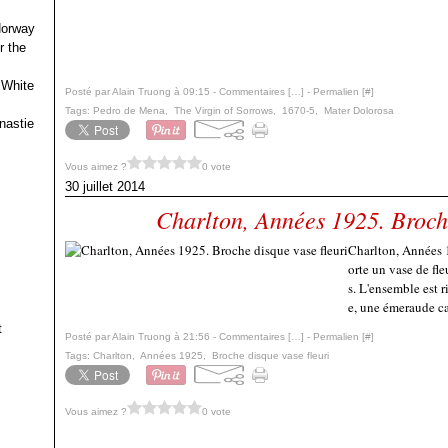
 Norway
r the
 White
Posté par Alain Truong à 09:15 -
Commentaires [
…
]
- Permalien [
#
]
Tags:
Pedro de Mena
,
The Virgin of Sorrows
,
1670-5
,
Mater Dolorosa
nastie
Vous aimez ?
0 vote
30 juillet 2014
Charlton, Années 1925. Broche
Charlton, Années 1
orte un vase de fl
s. L'ensemble est 
e, une émeraude ca
t
Posté par Alain Truong à 21:56 -
Commentaires [
…
]
- Permalien [
#
]
Tags:
Charlton
,
Années 1925
,
Broche disque vase fleuri
Vous aimez ?
0 vote