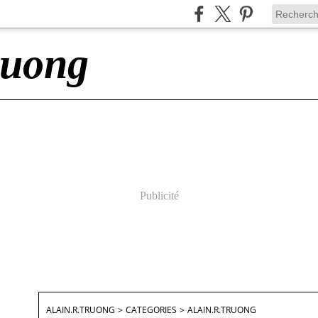
ruong
Publicité
ALAIN.R.TRUONG
>
CATEGORIES
>
ALAIN.R.TRUONG