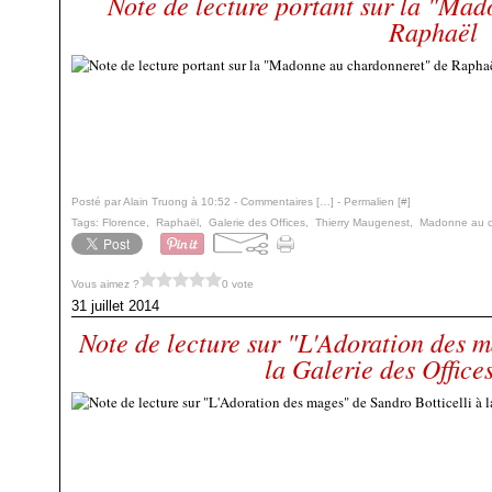
Note de lecture portant sur la "Ma
Raphaël
Posté par Alain Truong à 10:52 -
Commentaires [
…
]
- Permalien [
#
]
Tags:
Florence
,
Raphaël
,
Galerie des Offices
,
Thierry Maugenest
,
Madonne au c
Vous aimez ?
0 vote
31 juillet 2014
Note de lecture sur "L'Adoration des m
la Galerie des Office