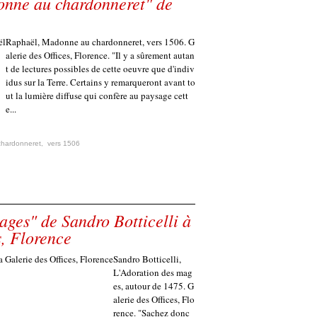
donne au chardonneret" de
Raphaël, Madonne au chardonneret, vers 1506. G
alerie des Offices, Florence. "Il y a sûrement autan
t de lectures possibles de cette oeuvre que d'indiv
idus sur la Terre. Certains y remarqueront avant to
ut la lumière diffuse qui confère au paysage cett
e...
hardonneret
,
vers 1506
ages" de Sandro Botticelli à
s, Florence
Sandro Botticelli,
L'Adoration des mag
es, autour de 1475. G
alerie des Offices, Flo
rence. "Sachez donc