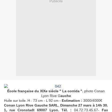
Publicité
École française du
XIXe
siècle " La corrida ".
photo
Conan
Lyon
Rive G
auche
Huile sur toile. H : 73 cm - L 92 cm -
Estimation :
3000/4000€
Conan
Lyon
Rive Gauche SARL. Dimanche 27 mars à 14h 30.
1, rue
Cronstadt
69007
Lyon
.
Tél. :
04.72.73.45.67-
Fax