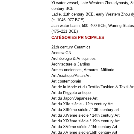
Yi water vessel, Late Western Zhou dynasty, 8t
century BCE
Ladle, 11th century BCE, early Western Zhou d
(c. 1046–977 BCE)
Jian water basin, 500–400 BCE, Warring States
(475–221 BCE)
CATÉGORIES PRINCIPALES
21th century Ceramics
Andrew GN
Archéologie & Antiquiities
Architecture & Jardins
Armes anciennes, Armures, Militaria
Art Asiatique/Asian Art
Art contemporain
Art de la Mode et du Textile/Fashion & Textil Ar
Art de l'Egypte antique
Art du Japon/Japanese Art
Art du XIIe siècle - 12th century Art
Art du XIIIème siècle / 13th century art
Art du XIVème siècle / 14th century Art
Art du XIXème siècle / 19th century Art
Art du XVème siècle / 15h century Art
Art du XVIème siècle/16th century Art