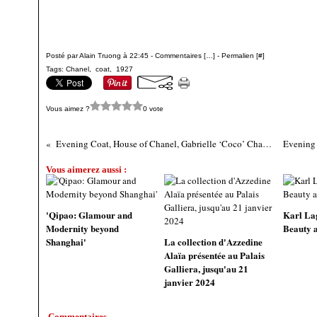
Posté par Alain Truong à 22:45 -
Commentaires [
…
]
- Permalien [
#
]
Tags:
Chanel
,
coat
,
1927
Vous aimez ?
0 vote
Evening Coat, House of Chanel, Gabrielle ‘Coco’ Chanel, 1927
Vous aimerez aussi :
'Qipao: Glamour and
Karl Lag
Modernity beyond
Beauty 
Shanghai'
La collection d'Azzedine
Alaïa présentée au Palais
Galliera, jusqu'au 21
janvier 2024
Commentaires