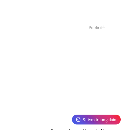
Publicité
Suivre truongalain