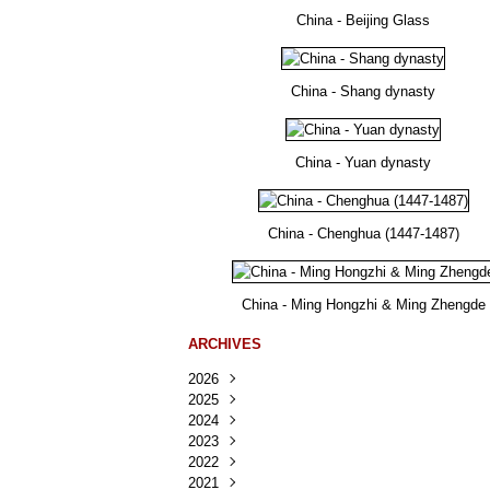
China - Beijing Glass
China - Shang dynasty
China - Yuan dynasty
China - Chenghua (1447-1487)
China - Ming Hongzhi & Ming Zhengde
ARCHIVES
2026
2025
Août
(41)
2024
Juillet
Décembre
(167)
(218)
2023
Juin
Novembre
Décembre
(103)
(124)
(95)
2022
Mai
Octobre
Novembre
Décembre
(100)
(140)
(137)
(150)
2021
Avril
Septembre
Octobre
Novembre
Décembre
(188)
(143)
(132)
(284)
(78)