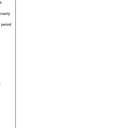
h
ynasty
 period
t