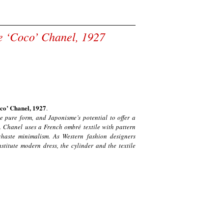
e ‘Coco’ Chanel, 1927
oco’ Chanel, 1927
.
te pure form, and Japonisme’s potential to offer a
 Chanel uses a French ombré textile with pattern
chaste minimalism. As Western fashion designers
stitute modern dress, the cylinder and the textile