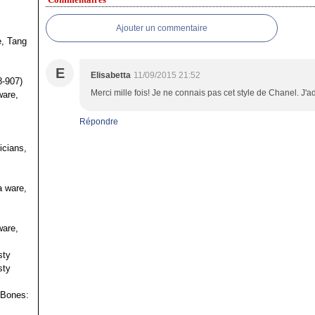
Ajouter un commentaire
e, Tang
s
E
Elisabetta
11/09/2015 21:52
8-907)
Merci mille fois! Je ne connais pas cet style de Chanel. J'ad
ware,
Répondre
icians,
a ware,
ware,
sty
sty
 Bones: