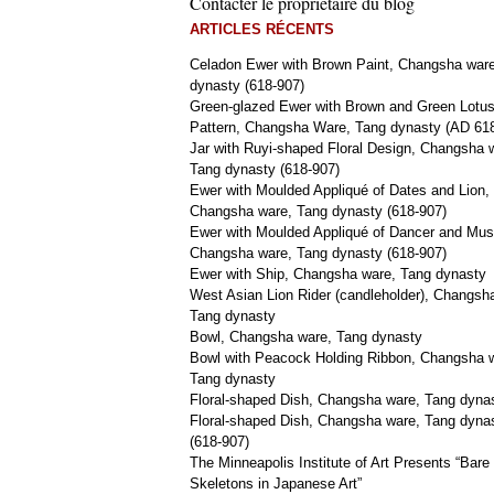
Contacter le propriétaire du blog
ARTICLES RÉCENTS
Celadon Ewer with Brown Paint, Changsha war
dynasty (618-907)
Green-glazed Ewer with Brown and Green Lotu
Pattern, Changsha Ware, Tang dynasty (AD 61
Jar with Ruyi-shaped Floral Design, Changsha 
Tang dynasty (618-907)
Ewer with Moulded Appliqué of Dates and Lion,
Changsha ware, Tang dynasty (618-907)
Ewer with Moulded Appliqué of Dancer and Mus
Changsha ware, Tang dynasty (618-907)
Ewer with Ship, Changsha ware, Tang dynasty
West Asian Lion Rider (candleholder), Changsh
Tang dynasty
Bowl, Changsha ware, Tang dynasty
Bowl with Peacock Holding Ribbon, Changsha 
Tang dynasty
Floral-shaped Dish, Changsha ware, Tang dyna
Floral-shaped Dish, Changsha ware, Tang dyna
(618-907)
The Minneapolis Institute of Art Presents “Bare
Skeletons in Japanese Art”