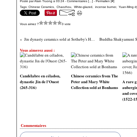
Posté par Alain Truong à 03:24 -
Commentaires [
…
]
- Permalien [
#
]
Tags:
Chinese Ceramics
,
Chaozhou
,
White-glazed
,
incense burner
,
Yuan-Ming d
Vous aimez ?
0 vote
Jin dynasty ceramics sold at Sotheby's HK, 20 May 2026
Vous aimerez aussi :
Candélabre en céladon,
Chinese ceramics from The
dynastie Jin de l'Ouest
Peter and Mary White
A rare g
(265-316)
Collection sold at Bonhams
aubergin
and cove
(1522-1
Commentaires