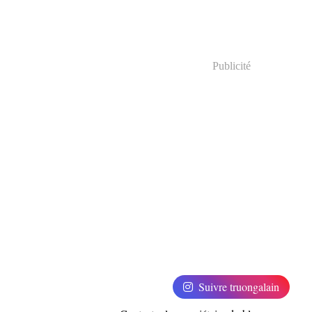
Publicité
Suivre truongalain