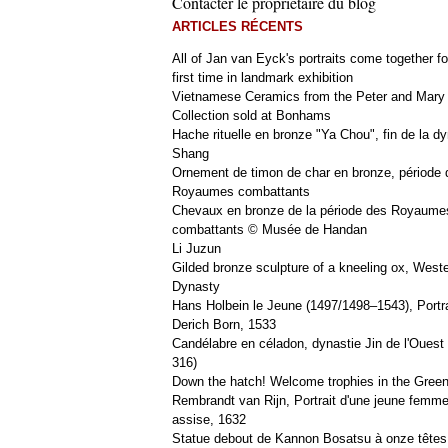
Contacter le propriétaire du blog
ARTICLES RÉCENTS
All of Jan van Eyck's portraits come together fo
first time in landmark exhibition
Vietnamese Ceramics from the Peter and Mary
Collection sold at Bonhams
Hache rituelle en bronze "Ya Chou", fin de la dy
Shang
Ornement de timon de char en bronze, période 
Royaumes combattants
Chevaux en bronze de la période des Royaume
combattants © Musée de Handan
Li Juzun
Gilded bronze sculpture of a kneeling ox, West
Dynasty
Hans Holbein le Jeune (1497/1498–1543), Portra
Derich Born, 1533
Candélabre en céladon, dynastie Jin de l'Ouest 
316)
Down the hatch! Welcome trophies in the Green
Rembrandt van Rijn, Portrait d'une jeune femm
assise, 1632
Statue debout de Kannon Bosatsu à onze têtes