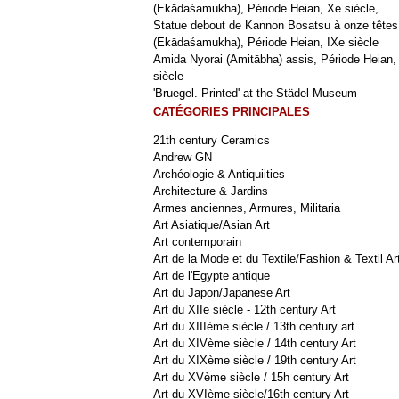
(Ekādaśamukha), Période Heian, Xe siècle,
Statue debout de Kannon Bosatsu à onze têtes
(Ekādaśamukha), Période Heian, IXe siècle
Amida Nyorai (Amitābha) assis, Période Heian,
siècle
'Bruegel. Printed' at the Städel Museum
CATÉGORIES PRINCIPALES
21th century Ceramics
Andrew GN
Archéologie & Antiquiities
Architecture & Jardins
Armes anciennes, Armures, Militaria
Art Asiatique/Asian Art
Art contemporain
Art de la Mode et du Textile/Fashion & Textil Ar
Art de l'Egypte antique
Art du Japon/Japanese Art
Art du XIIe siècle - 12th century Art
Art du XIIIème siècle / 13th century art
Art du XIVème siècle / 14th century Art
Art du XIXème siècle / 19th century Art
Art du XVème siècle / 15h century Art
Art du XVIème siècle/16th century Art