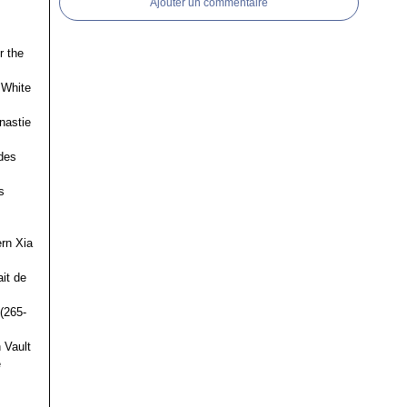
Ajouter un commentaire
r the
 White
nastie
des
s
ern Xia
it de
(265-
 Vault
e