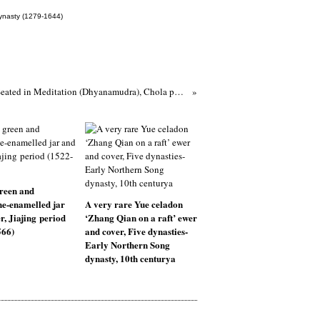
ynasty (1279-1644)
Buddha Shakyamuni Seated in Meditation (Dhyanamudra), Chola period, about 12th century
reen and
e-enamelled jar
A very rare Yue celadon
r, Jiajing period
‘Zhang Qian on a raft’ ewer
566)
and cover, Five dynasties-
Early Northern Song
dynasty, 10th centurya