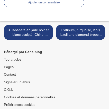
Ajouter un commentaire
< Tabatière en jade noir et
Platinum, turquoise, lapis
blanc sculpté, Chine,
lazuli and diamond brooch,
Dynastie Qing, XIXème
Cartier >
siècle
Hébergé par Canalblog
Top articles
Pages
Contact
Signaler un abus
C.G.U.
Cookies et données personnelles
Préférences cookies