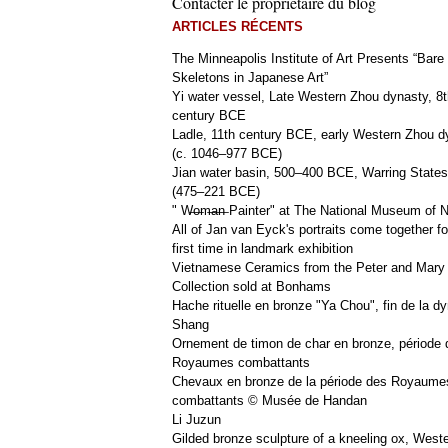
Contacter le propriétaire du blog
ARTICLES RÉCENTS
The Minneapolis Institute of Art Presents “Bare
Skeletons in Japanese Art”
Yi water vessel, Late Western Zhou dynasty, 8t
century BCE
Ladle, 11th century BCE, early Western Zhou d
(c. 1046–977 BCE)
Jian water basin, 500–400 BCE, Warring States
(475–221 BCE)
" W̶o̶m̶a̶n̶ Painter" at The National Museum of
All of Jan van Eyck's portraits come together fo
first time in landmark exhibition
Vietnamese Ceramics from the Peter and Mary
Collection sold at Bonhams
Hache rituelle en bronze "Ya Chou", fin de la dy
Shang
Ornement de timon de char en bronze, période 
Royaumes combattants
Chevaux en bronze de la période des Royaume
combattants © Musée de Handan
Li Juzun
Gilded bronze sculpture of a kneeling ox, West