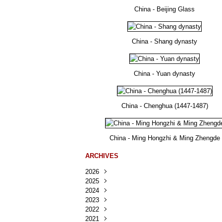
China - Beijing Glass
China - Shang dynasty
China - Yuan dynasty
China - Chenghua (1447-1487)
China - Ming Hongzhi & Ming Zhengde
ARCHIVES
2026
2025
Août
(30)
2024
Juillet
Décembre
(167)
(218)
2023
Juin
Novembre
Décembre
(103)
(124)
(95)
2022
Mai
Octobre
Novembre
Décembre
(100)
(140)
(137)
(150)
2021
Avril
Septembre
Octobre
Novembre
Décembre
(188)
(143)
(132)
(284)
(78)