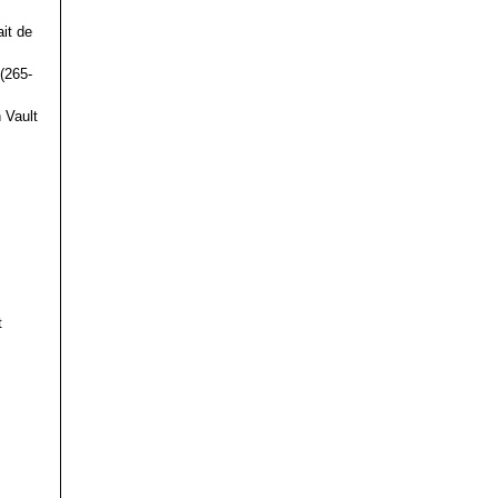
it de
(265-
 Vault
t