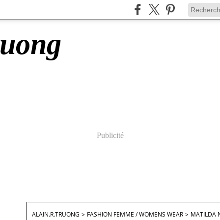
ruong
Publicité
ALAIN.R.TRUONG
>
FASHION FEMME / WOMENS WEAR
>
MATILDA 