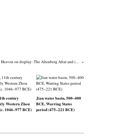
Heaven on display: The Altenberg Altar and its imagery on view in Frankfurt
1th century
Jian water basin, 500–400
rly Western Zhou
BCE, Warring States
 (c. 1046–977 BCE)
period (475–221 BCE)