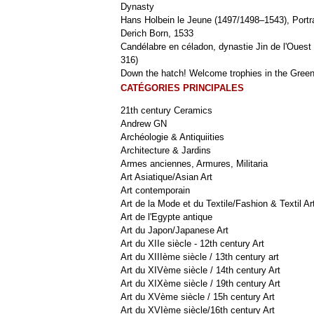
Dynasty
Hans Holbein le Jeune (1497/1498–1543), Portra
Derich Born, 1533
Candélabre en céladon, dynastie Jin de l'Ouest 
316)
Down the hatch! Welcome trophies in the Green
CATÉGORIES PRINCIPALES
21th century Ceramics
Andrew GN
Archéologie & Antiquiities
Architecture & Jardins
Armes anciennes, Armures, Militaria
Art Asiatique/Asian Art
Art contemporain
Art de la Mode et du Textile/Fashion & Textil Ar
Art de l'Egypte antique
Art du Japon/Japanese Art
Art du XIIe siècle - 12th century Art
Art du XIIIème siècle / 13th century art
Art du XIVème siècle / 14th century Art
Art du XIXème siècle / 19th century Art
Art du XVème siècle / 15h century Art
Art du XVIème siècle/16th century Art