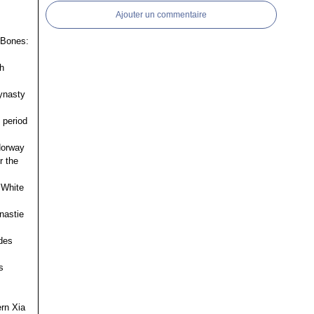
Ajouter un commentaire
 Bones:
h
ynasty
 period
 Norway
r the
 White
nastie
des
s
ern Xia