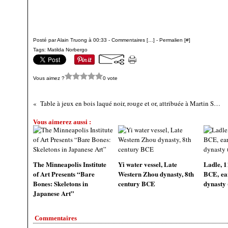
Posté par Alain Truong à 00:33 -
Commentaires [
…
]
- Permalien [
#
]
Tags:
Matilda Norbergo
Vous aimez ?
0 vote
Table à jeux en bois laqué noir, rouge et or, attribuée à Martin Schnell, travail allemand, Dresde, vers 1740
Vous aimerez aussi :
The Minneapolis Institute
Yi water vessel, Late
Ladle, 1
of Art Presents “Bare
Western Zhou dynasty, 8th
BCE, ea
Bones: Skeletons in
century BCE
dynasty
Japanese Art”
Commentaires