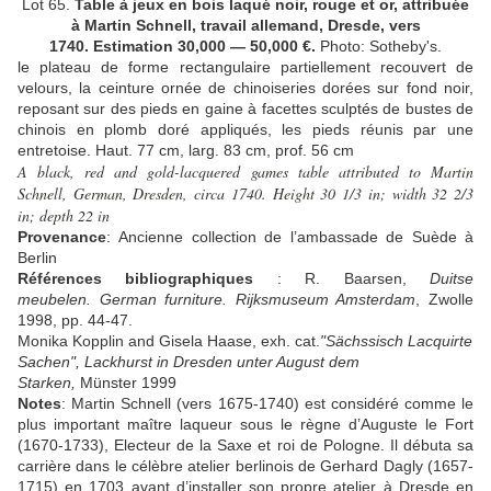
Lot 65.
Table à jeux en bois laqué noir, rouge et or, attribuée
à Martin Schnell, travail allemand, Dresde, vers
1740. Estimation 3
0,000
— 5
0,000
€.
Photo: Sotheby's.
le plateau de forme rectangulaire partiellement recouvert de
velours, la ceinture ornée de chinoiseries dorées sur fond noir,
reposant sur des pieds en gaine à facettes sculptés de bustes de
chinois en plomb doré appliqués, les pieds réunis par une
entretoise.
Haut. 77 cm, larg. 83 cm, prof. 56 cm
A black, red and gold-lacquered games table attributed to Martin
Schnell, German, Dresden, circa 1740. Height 30 1/3 in; width 32 2/3
in; depth 22 in
Provenance
:
Ancienne collection de l’ambassade de Suède à
Berlin
Références bibliographiques
:
R. Baarsen,
Duitse
meubelen.
German furniture.
Rijksmuseum Amsterdam
, Zwolle
1998, pp. 44-47.
Monika Kopplin and Gisela Haase, exh. cat.
"Sächssisch Lacquirte
Sachen", Lackhurst in Dresden unter August dem
Starken,
Münster 1999
Notes
:
Martin
Schnell (vers 1675-1740) est considéré comme le
plus important maître laqueur sous le règne d’Auguste le Fort
(1670-1733), Electeur de la Saxe et roi de Pologne. Il débuta sa
carrière dans le célèbre atelier berlinois de Gerhard Dagly (1657-
1715) en 1703 avant d’installer son propre atelier à Dresde en