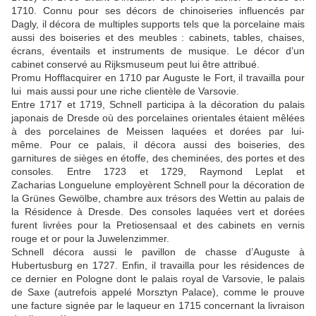
1710. Connu pour ses décors de chinoiseries influencés par
Dagly, il décora de multiples supports tels que la porcelaine mais
aussi des boiseries et des meubles : cabinets, tables, chaises,
écrans, éventails et instruments de musique. Le décor d’un
cabinet conservé au Rijksmuseum peut lui être attribué.
Promu Hofflacquirer en 1710 par Auguste le Fort, il travailla pour
lui mais aussi pour une riche clientèle de Varsovie.
Entre 1717 et 1719, Schnell participa à la décoration du palais
japonais de Dresde où des porcelaines orientales étaient mêlées
à des porcelaines de Meissen laquées et dorées par lui-
même. Pour ce palais, il décora aussi des boiseries, des
garnitures de sièges en étoffe, des cheminées, des portes et des
consoles. Entre 1723 et 1729, Raymond Leplat et
Zacharias Longuelune employèrent Schnell pour la décoration de
la Grünes Gewölbe, chambre aux trésors des Wettin au palais de
la Résidence à Dresde. Des consoles laquées vert et dorées
furent livrées pour la Pretiosensaal et des cabinets en vernis
rouge et or pour la Juwelenzimmer.
Schnell décora aussi le pavillon de chasse d’Auguste à
Hubertusburg en 1727. Enfin, il travailla pour les résidences de
ce dernier en Pologne dont le palais royal de Varsovie, le palais
de Saxe (autrefois appelé Morsztyn Palace), comme le prouve
une facture signée par le laqueur en 1715 concernant la livraison