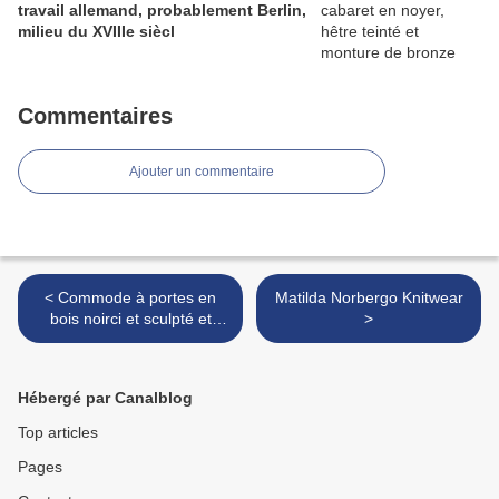
travail allemand, probablement Berlin,
milieu du XVIIIe siècl
Commentaires
Ajouter un commentaire
< Commode à portes en
Matilda Norbergo Knitwear
bois noirci et sculpté et
>
panneaux de laque de
Coromandel, travail anglo-
chinois de la fin du XVIIIe
Hébergé par Canalblog
siècle
Top articles
Pages