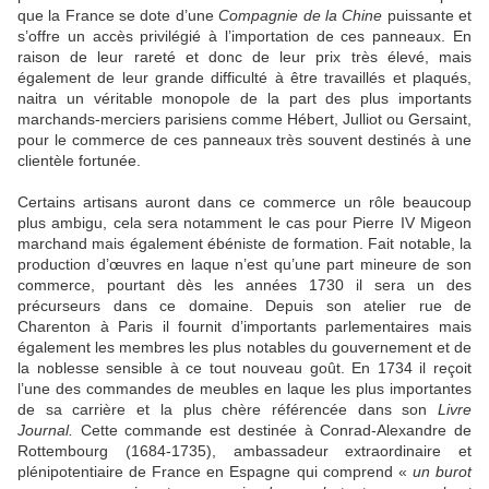
que la France se dote d’une
Compagnie de la Chine
puissante et
s’offre un accès privilégié à l’importation de ces panneaux. En
raison de leur rareté et donc de leur prix très élevé, mais
également de leur grande difficulté à être travaillés et plaqués,
naitra un véritable monopole de la part des plus importants
marchands-merciers parisiens comme Hébert, Julliot ou Gersaint,
pour le commerce de ces panneaux très souvent destinés à une
clientèle fortunée.
Certains artisans auront dans ce commerce un rôle beaucoup
plus ambigu, cela sera notamment le cas pour Pierre IV Migeon
marchand mais également ébéniste de formation. Fait notable, la
production d’œuvres en laque n’est qu’une part mineure de son
commerce, pourtant dès les années 1730 il sera un des
précurseurs dans ce domaine. Depuis son atelier rue de
Charenton à Paris il fournit d’importants parlementaires mais
également les membres les plus notables du gouvernement et de
la noblesse sensible à ce tout nouveau goût. En 1734 il reçoit
l’une des commandes de meubles en laque les plus importantes
de sa carrière et la plus chère référencée dans son
Livre
Journal.
Cette commande est destinée à Conrad-Alexandre de
Rottembourg (1684-1735), ambassadeur extraordinaire et
plénipotentiaire de France en Espagne qui comprend «
un burot