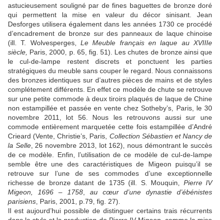
astucieusement souligné par de fines baguettes de bronze doré
qui permettent la mise en valeur du décor sinisant. Jean
Desforges utilisera également dans les années 1730 ce procédé
d’encadrement de bronze sur des panneaux de laque chinoise
(ill. T. Wolvesperges,
Le Meuble fran
ç
ais en laque au XVIIIe
si
è
cle,
Paris, 2000, p. 65, fig. 51). Les chutes de bronze ainsi que
le cul-de-lampe restent discrets et ponctuent les parties
stratégiques du meuble sans couper le regard. Nous connaissons
des bronzes identiques sur d’autres pièces de mains et de styles
complétement différents. En effet ce modèle de chute se retrouve
sur une petite commode à deux tiroirs plaqués de laque de Chine
non estampillée et passée en vente chez Sotheby’s, Paris, le 30
novembre 2011, lot 56. Nous les retrouvons aussi sur une
commode entièrement marquetée cette fois estampillée d’André
Crieard (Vente, Christie’s, Paris,
Collection S
é
bastien et Nancy de
la Selle
, 26 novembre 2013, lot 162), nous démontrant le succès
de ce modèle. Enfin, l’utilisation de ce modèle de cul-de-lampe
semble être une des caractéristiques de Migeon puisqu’il se
retrouve sur l’une de ses commodes d’une exceptionnelle
richesse de bronze datant de 1735 (ill. S. Mouquin,
Pierre IV
Migeon, 1696
–
1758
,
au c
œ
ur d
’
une dynastie d
’é
b
é
nistes
parisiens
, Paris, 2001, p.79, fig. 27).
Il est aujourd’hui possible de distinguer certains trais récurrents