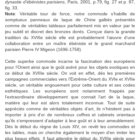
dynastie d
’é
b
é
nistes parisiens
, Paris, 2001, p.79, fig. 27 et p. 87,
fig. 33.
Note
:
Véritable tour de force, notre commode s’habille de
somptueux panneaux de laque de Chine galbés présentés
comme de véritables tableaux parfaitement mis en valeur par le
jeu subtil et discret des bronzes dorés. Conçue dans la grande
tradition du XVIIIe siècle elle est probablement l’œuvre d’une
collaboration entre un maître ébéniste et le grand marchand
parisien Pierre IV Migeon (1696-1758).
Cette superbe commode incarne la fascination des européens
pour l’Orient ainsi que le goût avéré pour les objets exotiques en
ce début de XVIIIe siècle. On voit en effet, dès les premières
campagnes commerciales vers l’Extrême-Orient du XVIe et XVIIe
siècle, un véritable engouement pour cette culture et ses codes
esthétiques. Les européens sont notamment frappés par
l’extraordinaire développement que connait l’art de la laque,
matière qui leur est alors totalement inconnue. Tout de suite
appréciés comme de véritables objets d’art, ils n’hésitent pas à
importer à prix d’or de nombreux coffres et cabinets orientaux
qu’ils s’empressent d’adapter à leur goût et à leur ameublement.
Dès le début du règne de Louis XIV, on revêt les commodes et
les tables, mais on cherche également le moyen d’en imiter les
plus beaux effets. Il faut attendre le début du XVIIIe siècle pour