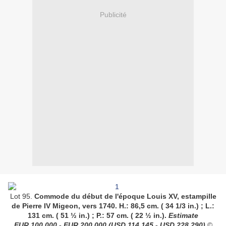
Publicité
Lot 95.
Commode du début de l'époque Louis XV, estampille
de Pierre IV Migeon, vers 1740.
H.: 86,5 cm. ( 34 1/3 in.) ; L.:
131 cm. ( 51 ½ in.) ; P.: 57 cm. ( 22 ½ in.).
Estimate
EUR
100,000 - EUR 200,000
(USD
114,145 - USD 228,290
)
©