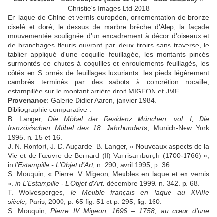
Christie's Images Ltd 2018
En laque de Chine et vernis européen, ornementation de bronze
ciselé et doré, le dessus de marbre brèche d'Alep, la façade
mouvementée soulignée d'un encadrement à décor d'oiseaux et
de branchages fleuris ouvrant par deux tiroirs sans traverse, le
tablier appliqué d'une coquille feuillagée, les montants pincés
surmontés de chutes à coquilles et enroulements feuillagés, les
côtés en S ornés de feuillages luxuriants, les pieds légèrement
cambrés terminés par des sabots à concrétion rocaille,
estampillée sur le montant arrière droit MIGEON et JME.
Provenance
:
Galerie Didier Aaron, janvier 1984.
Bibliographie comparative :
B. Langer,
Die M
ö
bel der Residenz M
ü
nchen, vol.
I,
Die
franz
ö
sischen M
ö
bel des 18. Jahrhundert
s, Munich-New York
1995, n. 15 et 16.
J. N. Ronfort, J. D. Augarde, B. Langer, « Nouveaux aspects de la
Vie et de l’œuvre de Bernard (II) Vanrisamburgh (1700-1766) »,
in
l
’
Estampille - L
’
Objet d
’
Art
, n. 290, avril 1995, p. 36.
S. Mouquin, « Pierre IV Migeon, Meubles en laque et en vernis
»,
in L
’
Estampille - L
’
Objet d
’
Art,
décembre 1999, n. 342, p. 68.
T. Wolvesperges,
le Meuble fran
ç
ais en laque au XVIIIe
si
è
cle,
Paris, 2000, p. 65 fig. 51 et p. 295, fig. 160.
S. Mouquin,
Pierre IV Migeon, 1696
–
1758
,
au c
œ
ur d
’
une