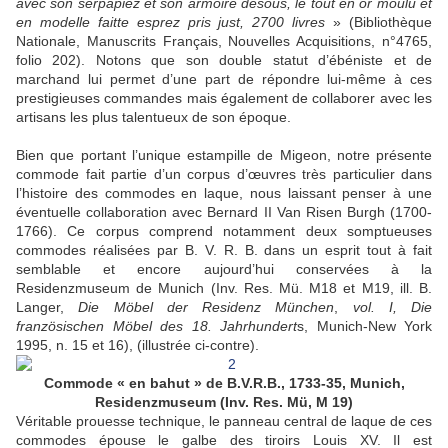
avec son serpapiez et son armoire desous, le tout en or moulu et
en modelle faitte esprez pris just, 2700 livres
» (Bibliothèque
Nationale, Manuscrits Français, Nouvelles Acquisitions, n°4765,
folio 202). Notons que son double statut d’ébéniste et de
marchand lui permet d’une part de répondre lui-même à ces
prestigieuses commandes mais également de collaborer avec les
artisans les plus talentueux de son époque.
Bien que portant l’unique estampille de Migeon, notre présente
commode fait partie d’un corpus d’œuvres très particulier dans
l’histoire des commodes en laque, nous laissant penser à une
éventuelle collaboration avec Bernard II Van Risen Burgh (1700-
1766). Ce corpus comprend notamment deux somptueuses
commodes réalisées par B. V. R. B. dans un esprit tout à fait
semblable et encore aujourd’hui conservées à la
Residenzmuseum de Munich (Inv. Res. Mü. M18 et M19, ill. B.
Langer,
Die M
ö
bel der Residenz M
ü
nchen
,
vol. I, Die
franz
ö
sischen M
ö
bel des 18. Jahrhundert
s, Munich-New York
1995, n. 15 et 16), (illustrée ci-contre).
Commode « en bahut » de B.V.R.B., 1733-35, Munich,
Residenzmuseum (Inv. Res. Mü, M 19)
Véritable prouesse technique, le panneau central de laque de ces
commodes épouse le galbe des tiroirs Louis XV. Il est