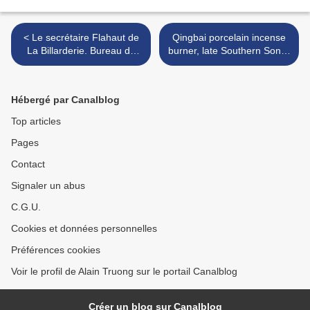
< Le secrétaire Flahaut de
Qingbai porcelain incense
La Billarderie. Bureau de
burner, late Southern Song-
pente d'époque Louis XVI,
Yuan dynasty, 13th century
estampille de Martin Carlin,
>
vers 1780
Hébergé par Canalblog
Top articles
Pages
Contact
Signaler un abus
C.G.U.
Cookies et données personnelles
Préférences cookies
Voir le profil de Alain Truong sur le portail Canalblog
Créer un blog sur Canalblog