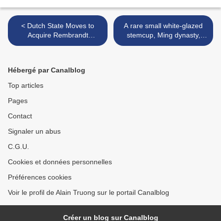
< Dutch State Moves to
A rare small white-glazed
Acquire Rembrandt
stemcup, Ming dynasty,
Masterpiece from
Wanli period (1573-1620) >
Rothschild Family
Hébergé par Canalblog
Top articles
Pages
Contact
Signaler un abus
C.G.U.
Cookies et données personnelles
Préférences cookies
Voir le profil de Alain Truong sur le portail Canalblog
Créer un blog sur Canalblog