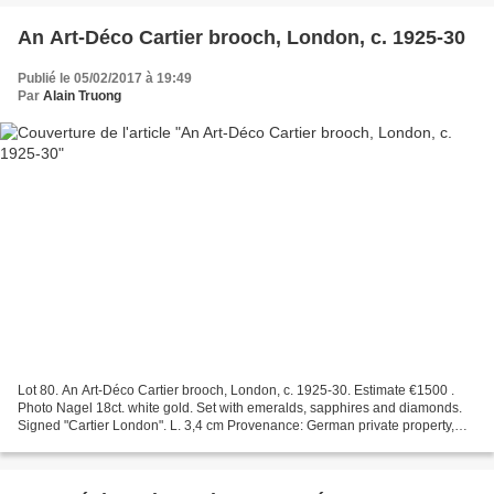
An Art-Déco Cartier brooch, London, c. 1925-30
Publié le 05/02/2017 à 19:49
Par
Alain Truong
Lot 80. An Art-Déco Cartier brooch, London, c. 1925-30. Estimate €1500 .
Photo Nagel 18ct. white gold. Set with emeralds, sapphires and diamonds.
Signed "Cartier London". L. 3,4 cm Provenance: German private property,
acquired at Ledebur Antiques, Munich...