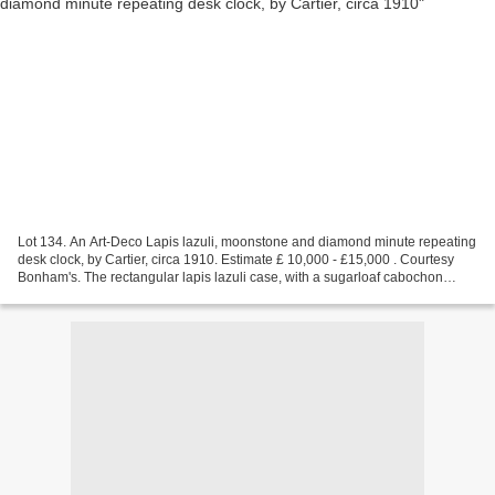
Lot 134. An Art-Deco Lapis lazuli, moonstone and diamond minute repeating
desk clock, by Cartier, circa 1910. Estimate £ 10,000 - £15,000 . Courtesy
Bonham's. The rectangular lapis lazuli case, with a sugarloaf cabochon
moonstone push-piece and gold and...