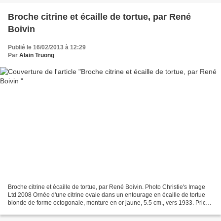
Broche citrine et écaille de tortue, par René
Boivin
Publié le 16/02/2013 à 12:29
Par
Alain Truong
Broche citrine et écaille de tortue, par René Boivin. Photo Christie's Image
Ltd 2008 Ornée d'une citrine ovale dans un entourage en écaille de tortue
blonde de forme octogonale, monture en or jaune, 5.5 cm., vers 1933. Price
Realized: €11,875 Christie's....