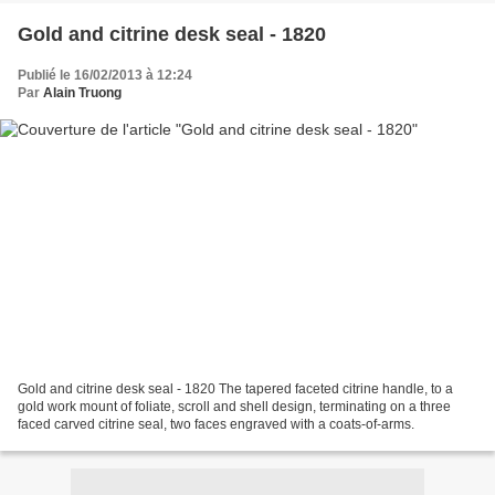
Gold and citrine desk seal - 1820
Publié le 16/02/2013 à 12:24
Par
Alain Truong
Gold and citrine desk seal - 1820 The tapered faceted citrine handle, to a
gold work mount of foliate, scroll and shell design, terminating on a three
faced carved citrine seal, two faces engraved with a coats-of-arms.