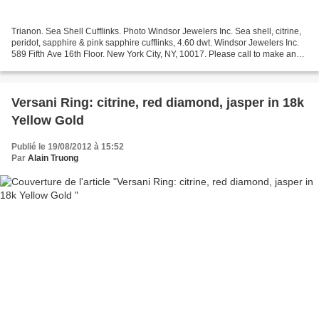
Trianon. Sea Shell Cufflinks. Photo Windsor Jewelers Inc. Sea shell, citrine,
peridot, sapphire & pink sapphire cufflinks, 4.60 dwt. Windsor Jewelers Inc.
589 Fifth Ave 16th Floor. New York City, NY, 10017. Please call to make an
appointment. Phone: 212.262.0500...
Versani Ring: citrine, red diamond, jasper in 18k
Yellow Gold
Publié le 19/08/2012 à 15:52
Par
Alain Truong