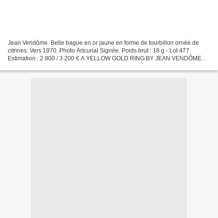
Jean Vendôme. Belle bague en or jaune en forme de tourbillon ornée de
citrines. Vers 1970. Photo Artcurial Signée. Poids brut : 18 g - Lot 477.
Estimation : 2 800 / 3 200 € A YELLOW GOLD RING BY JEAN VENDÔME
Artcurial - Briest-Poulain-F.Tajan - Monte-Carlo....