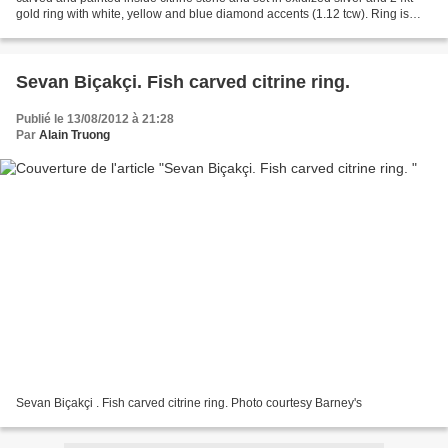
gold ring with white, yellow and blue diamond accents (1.12 tcw). Ring is
20mm wide. Ring size 6.75 ( http://www.elliottyeary.com...
Sevan Biçakçi. Fish carved citrine ring.
Publié le 13/08/2012 à 21:28
Par
Alain Truong
Sevan Biçakçi . Fish carved citrine ring. Photo courtesy Barney's