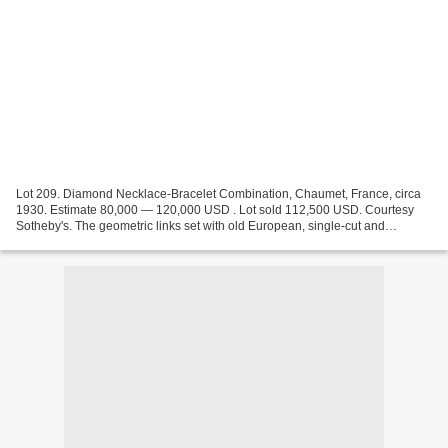
Lot 209. Diamond Necklace-Bracelet Combination, Chaumet, France, circa
1930. Estimate 80,000 — 120,000 USD . Lot sold 112,500 USD. Courtesy
Sotheby's. The geometric links set with old European, single-cut and
baguette diamonds, length 15¼ inches, detachable...