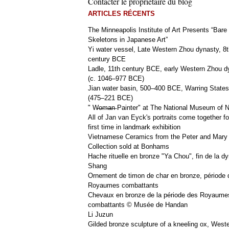
Contacter le propriétaire du blog
ARTICLES RÉCENTS
The Minneapolis Institute of Art Presents “Bare
Skeletons in Japanese Art”
Yi water vessel, Late Western Zhou dynasty, 8t
century BCE
Ladle, 11th century BCE, early Western Zhou d
(c. 1046–977 BCE)
Jian water basin, 500–400 BCE, Warring States
(475–221 BCE)
" W̶o̶m̶a̶n̶ Painter" at The National Museum of
All of Jan van Eyck's portraits come together fo
first time in landmark exhibition
Vietnamese Ceramics from the Peter and Mary
Collection sold at Bonhams
Hache rituelle en bronze "Ya Chou", fin de la dy
Shang
Ornement de timon de char en bronze, période 
Royaumes combattants
Chevaux en bronze de la période des Royaume
combattants © Musée de Handan
Li Juzun
Gilded bronze sculpture of a kneeling ox, West