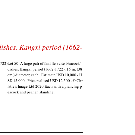
 dishes, Kangxi period (1662-
Lot 50. A large pair of famille verte 'Peacock'
dishes, Kangxi period (1662-1722); 15 in. (38
cm.) diameter, each . Estimate USD 10,000 - U
SD 15,000 . Price realised USD 12,500 . © Chr
istie’s Image Ltd 2020 Each with a prancing p
eacock and peahen standing...