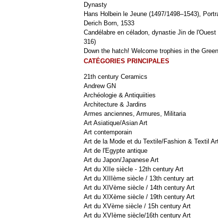
Dynasty
Hans Holbein le Jeune (1497/1498–1543), Portra
Derich Born, 1533
Candélabre en céladon, dynastie Jin de l'Ouest 
316)
Down the hatch! Welcome trophies in the Green
CATÉGORIES PRINCIPALES
21th century Ceramics
Andrew GN
Archéologie & Antiquiities
Architecture & Jardins
Armes anciennes, Armures, Militaria
Art Asiatique/Asian Art
Art contemporain
Art de la Mode et du Textile/Fashion & Textil Ar
Art de l'Egypte antique
Art du Japon/Japanese Art
Art du XIIe siècle - 12th century Art
Art du XIIIème siècle / 13th century art
Art du XIVème siècle / 14th century Art
Art du XIXème siècle / 19th century Art
Art du XVème siècle / 15h century Art
Art du XVIème siècle/16th century Art