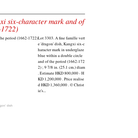
gxi six-character mark and of
-1722)
Lot 3303. A fine famille vert
e 'dragon' dish, Kangxi six-c
haracter mark in underglaze
blue within a double circle
and of the period (1662-172
2) ; 9 7/8 in. (25.1 cm.) diam
. Estimate HKD 800,000 - H
KD 1,200,000 . Price realise
d HKD 1,360,000 . © Christ
ie's...
gon' dish