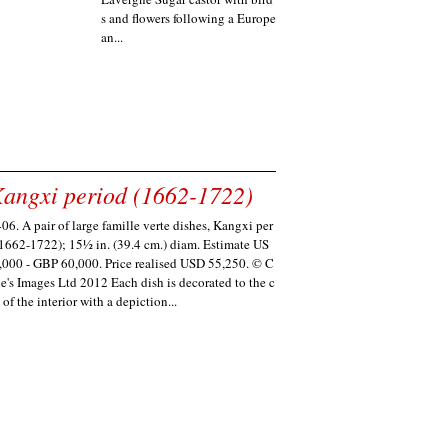
s and flowers following a Europe
an...
 Kangxi period (1662-1722)
06. A pair of large famille verte dishes, Kangxi per
(1662-1722); 15½ in. (39.4 cm.) diam. Estimate US
,000 - GBP 60,000. Price realised USD 55,250. © C
ie's Images Ltd 2012 Each dish is decorated to the c
 of the interior with a depiction...