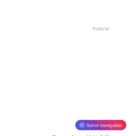
Publicité
Suivre truongalain