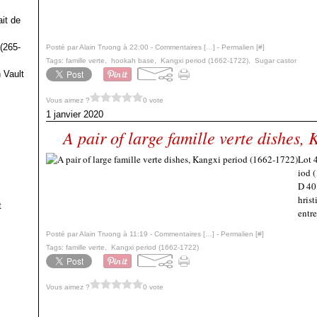
it de
(265-
Posté par Alain Truong à 22:00 -
Commentaires [
…
]
- Permalien [
#
]
Tags:
famille verte
,
hookah base
,
Kangxi period (1662-1722)
,
Sugar castor
 Vault
Vous aimez ?
0 vote
1 janvier 2020
A pair of large famille verte dishes,
Lot 4
iod 
D 40
hrist
t
entre
Posté par Alain Truong à 11:19 -
Commentaires [
…
]
- Permalien [
#
]
Tags:
famille verte
,
Kangxi period (1662-1722)
Vous aimez ?
0 vote