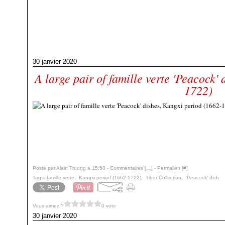
30 janvier 2020
A large pair of famille verte 'Peacock'
1722)
Posté par Alain Truong à 15:50 -
Commentaires [
…
]
- Permalien [
#
]
Tags:
famille verte
,
Kangxi period (1662-1722)
,
Tibor Collection
,
'Peacock' dish
Vous aimez ?
0 vote
30 janvier 2020