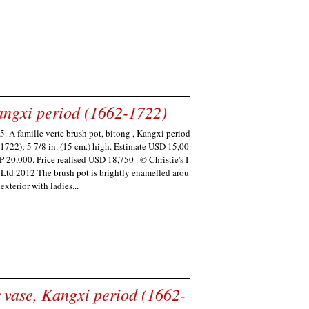
Kangxi period (1662-1722)
5. A famille verte brush pot, bitong , Kangxi period
1722); 5 7/8 in. (15 cm.) high. Estimate USD 15,00
P 20,000. Price realised USD 18,750 . © Christie's I
Ltd 2012 The brush pot is brightly enamelled arou
exterior with ladies...
r vase, Kangxi period (1662-