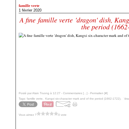
famille verte
1 février 2020
A fine famille verte 'dragon' dish, Kan
the period (1662
Posté par Alain Truong à 12:27 -
Commentaires [
…
]
- Permalien [
#
]
Tags:
famille verte
,
Kangxi six-character mark and of the period (1662-1722)
,
'dra
Vous aimez ?
0 vote