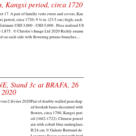
s, Kangxi period, circa 1720
ot 17. A pair of famille verte ewers and covers, Kan
xi period, circa 1720; 9 ¼ in. (23.5 cm.) high, each
 Estimate USD 3,000 - USD 5,000 . Price realised US
 1,875 . © Christie’s Image Ltd 2020 Richly ename
ed on each side with flowering prunus branches....
 Stand 3c at BRAFA, 26
r 2020
Pair of double-walled pear-shap
ed hookah bases decorated with
flowers, circa 1700, Kangxi peri
od (1662-1722). Chinese porcel
ain with cobalt blue underglaze.
H 24 cm. © Galerie Bertrand de
Lavergne Sugar castor with bird