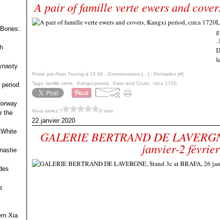
A pair of famille verte ewers and cover
L
 Bones:
g
.
h
D
l
ynasty
Posté par Alain Truong à 15:36 -
Commentaires [
…
]
- Permalien [
#
]
Tags:
famille verte
,
Kangxi period
,
Ewer and Cover
,
circa 1720
 period
 Norway
Vous aimez ?
0 vote
r the
22 janvier 2020
 White
GALERIE BERTRAND DE LAVERGNE,
janvier-2 févrie
nastie
des
s
ern Xia