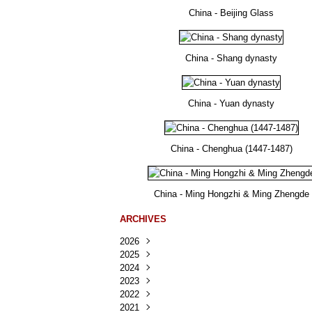
China - Beijing Glass
China - Shang dynasty
China - Yuan dynasty
China - Chenghua (1447-1487)
China - Ming Hongzhi & Ming Zhengde
ARCHIVES
2026
2025
Août
(30)
2024
Juillet
Décembre
(167)
(218)
2023
Juin
Novembre
Décembre
(103)
(124)
(95)
2022
Mai
Octobre
Novembre
Décembre
(100)
(140)
(137)
(150)
2021
Avril
Septembre
Octobre
Novembre
Décembre
(188)
(143)
(132)
(284)
(78)