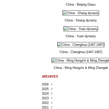
China - Beijing Glass
China - Shang dynasty
China - Yuan dynasty
China - Chenghua (1447-1487)
China - Ming Hongzhi & Ming Zhengde
ARCHIVES
2026
2025
Août
(30)
2024
Juillet
Décembre
(167)
(218)
2023
Juin
Novembre
Décembre
(103)
(124)
(95)
2022
Mai
Octobre
Novembre
Décembre
(100)
(140)
(137)
(150)
2021
Avril
Septembre
Octobre
Novembre
Décembre
(188)
(143)
(132)
(284)
(78)