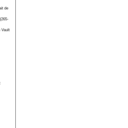
it de
(265-
 Vault
t