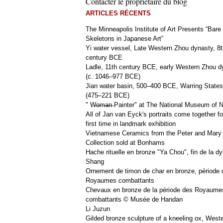
Contacter le propriétaire du blog
ARTICLES RÉCENTS
The Minneapolis Institute of Art Presents “Bare
Skeletons in Japanese Art”
Yi water vessel, Late Western Zhou dynasty, 8t
century BCE
Ladle, 11th century BCE, early Western Zhou d
(c. 1046–977 BCE)
Jian water basin, 500–400 BCE, Warring States
(475–221 BCE)
" W̶o̶m̶a̶n̶ Painter" at The National Museum of
All of Jan van Eyck's portraits come together fo
first time in landmark exhibition
Vietnamese Ceramics from the Peter and Mary
Collection sold at Bonhams
Hache rituelle en bronze "Ya Chou", fin de la dy
Shang
Ornement de timon de char en bronze, période 
Royaumes combattants
Chevaux en bronze de la période des Royaume
combattants © Musée de Handan
Li Juzun
Gilded bronze sculpture of a kneeling ox, West