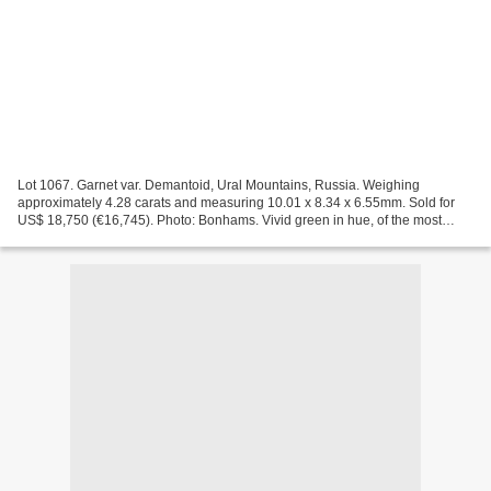
Lot 1067. Garnet var. Demantoid, Ural Mountains, Russia. Weighing
approximately 4.28 carats and measuring 10.01 x 8.34 x 6.55mm. Sold for
US$ 18,750 (€16,745). Photo: Bonhams. Vivid green in hue, of the most
desirable shade, this large oval-cut demantoid...