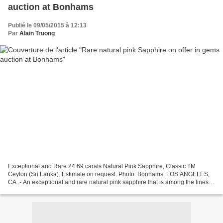
auction at Bonhams
Publié le 09/05/2015 à 12:13
Par
Alain Truong
Exceptional and Rare 24.69 carats Natural Pink Sapphire, Classic TM
Ceylon (Sri Lanka). Estimate on request. Photo: Bonhams. LOS ANGELES,
CA .- An exceptional and rare natural pink sapphire that is among the finest
the market has seen in the last decade...