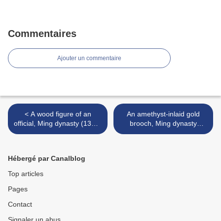
Commentaires
Ajouter un commentaire
< A wood figure of an
An amethyst-inlaid gold
official, Ming dynasty (1368-
brooch, Ming dynasty
1644), 17th century
(1368-1644) >
Hébergé par Canalblog
Top articles
Pages
Contact
Signaler un abus