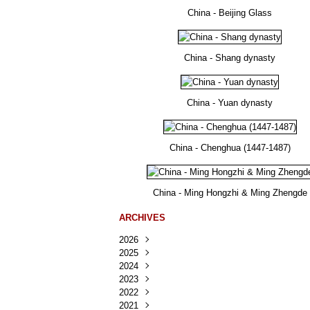
China - Beijing Glass
China - Shang dynasty
China - Yuan dynasty
China - Chenghua (1447-1487)
China - Ming Hongzhi & Ming Zhengde
ARCHIVES
2026
2025
Août
(30)
2024
Juillet
Décembre
(167)
(218)
2023
Juin
Novembre
Décembre
(103)
(124)
(95)
2022
Mai
Octobre
Novembre
Décembre
(100)
(140)
(137)
(150)
2021
Avril
Septembre
Octobre
Novembre
Décembre
(188)
(143)
(132)
(284)
(78)