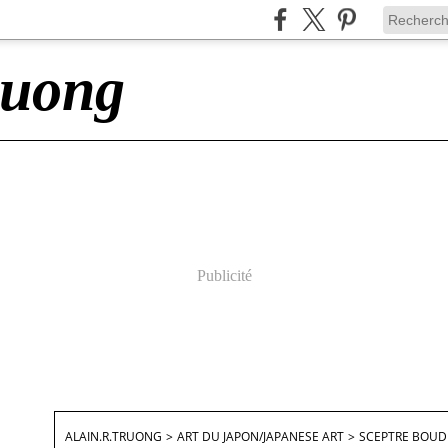
ruong
Publicité
ALAIN.R.TRUONG
>
ART DU JAPON/JAPANESE ART
>
SCEPTRE BOUDD