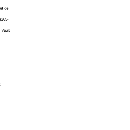
it de
(265-
 Vault
t