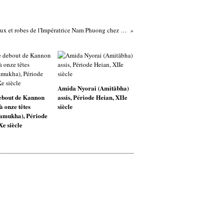
Manteaux et robes de l'Impératrice Nam Phuong chez Delon-Hoebanx
Amida Nyorai (Amitābha)
debout de Kannon
assis, Période Heian, XIIe
à onze têtes
siècle
amukha), Période
Xe siècle