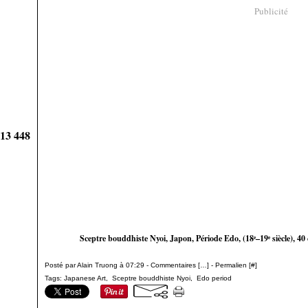
Publicité
913 448
Sceptre bouddhiste Nyoi, Japon, Période Edo, (18ᵉ–19ᵉ siècle), 40
Posté par Alain Truong à 07:29 -
Commentaires [
…
]
- Permalien [
#
]
Tags:
Japanese Art
,
Sceptre bouddhiste Nyoi
,
Edo period