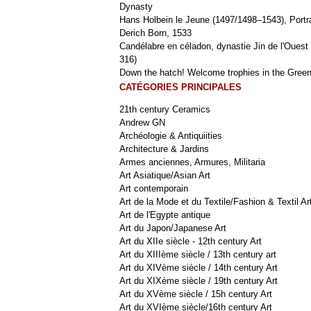
Dynasty
Hans Holbein le Jeune (1497/1498–1543), Portra
Derich Born, 1533
Candélabre en céladon, dynastie Jin de l'Ouest 
316)
Down the hatch! Welcome trophies in the Green
CATÉGORIES PRINCIPALES
21th century Ceramics
Andrew GN
Archéologie & Antiquiities
Architecture & Jardins
Armes anciennes, Armures, Militaria
Art Asiatique/Asian Art
Art contemporain
Art de la Mode et du Textile/Fashion & Textil Ar
Art de l'Egypte antique
Art du Japon/Japanese Art
Art du XIIe siècle - 12th century Art
Art du XIIIème siècle / 13th century art
Art du XIVème siècle / 14th century Art
Art du XIXème siècle / 19th century Art
Art du XVème siècle / 15h century Art
Art du XVIème siècle/16th century Art