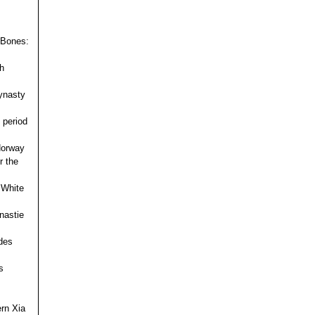
 Bones:
h
ynasty
 period
 Norway
r the
 White
nastie
des
s
ern Xia