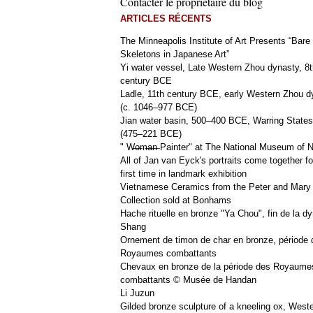
Contacter le propriétaire du blog
ARTICLES RÉCENTS
The Minneapolis Institute of Art Presents “Bare
Skeletons in Japanese Art”
Yi water vessel, Late Western Zhou dynasty, 8t
century BCE
Ladle, 11th century BCE, early Western Zhou d
(c. 1046–977 BCE)
Jian water basin, 500–400 BCE, Warring States
(475–221 BCE)
" W̶o̶m̶a̶n̶ Painter" at The National Museum of
All of Jan van Eyck's portraits come together fo
first time in landmark exhibition
Vietnamese Ceramics from the Peter and Mary
Collection sold at Bonhams
Hache rituelle en bronze "Ya Chou", fin de la dy
Shang
Ornement de timon de char en bronze, période 
Royaumes combattants
Chevaux en bronze de la période des Royaume
combattants © Musée de Handan
Li Juzun
Gilded bronze sculpture of a kneeling ox, West