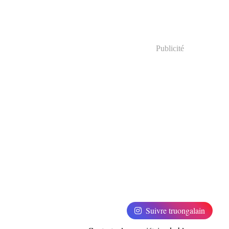
Publicité
Suivre truongalain