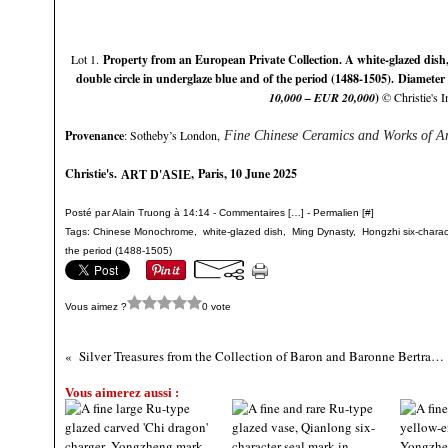
Lot 1. 
Property from an European Private Collection. A white-glazed dish
double circle in underglaze blue and of the period (1488-1505).
Diameter 
10,000 – EUR 20,000
)
 © Christie's 
Provenance
: 
Sotheby’s London,
Fine Chinese Ceramics and Works of Ar
Christie's
.
,
Paris, 10 June 2025
ART D'ASIE
Posté par Alain Truong à 14:14 -
Commentaires [
…
]
- Permalien [
#
]
Tags:
Chinese Monochrome
,
white-glazed dish
,
Ming Dynasty
,
Hongzhi six-charac
the period (1488-1505)
Vous aimez ?
0 vote
Silver Treasures from the Collection of Baron and Baronne Bertrand de Giey sold at Sotheby's London, 2 July 2025
Vous aimerez aussi :