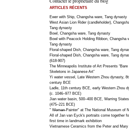
Contacter le propriétaire du blog
ARTICLES RÉCENTS
Ewer with Ship, Changsha ware, Tang dynasty
West Asian Lion Rider (candleholder), Changsh
Tang dynasty
Bowl, Changsha ware, Tang dynasty
Bowl with Peacock Holding Ribbon, Changsha 
Tang dynasty
Floral-shaped Dish, Changsha ware, Tang dyna
Floral-shaped Dish, Changsha ware, Tang dyna
(618-907)
The Minneapolis Institute of Art Presents “Bare
Skeletons in Japanese Art”
Yi water vessel, Late Western Zhou dynasty, 8t
century BCE
Ladle, 11th century BCE, early Western Zhou d
(c. 1046–977 BCE)
Jian water basin, 500–400 BCE, Warring States
(475–221 BCE)
" W̶o̶m̶a̶n̶ Painter" at The National Museum of
All of Jan van Eyck's portraits come together fo
first time in landmark exhibition
Vietnamese Ceramics from the Peter and Mary