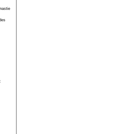
nastie
des
t