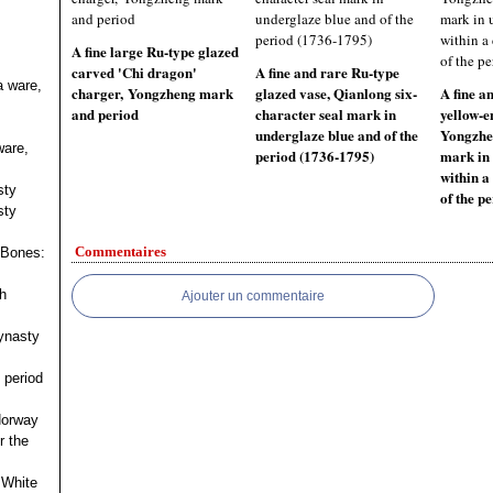
A fine large Ru-type glazed
carved 'Chi dragon'
A fine and rare Ru-type
a ware,
charger, Yongzheng mark
glazed vase, Qianlong six-
A fine a
and period
character seal mark in
yellow-e
underglaze blue and of the
Yongzhe
ware,
period (1736-1795)
mark in 
within a
sty
of the p
sty
Commentaires
 Bones:
h
Ajouter un commentaire
ynasty
 period
 Norway
r the
 White