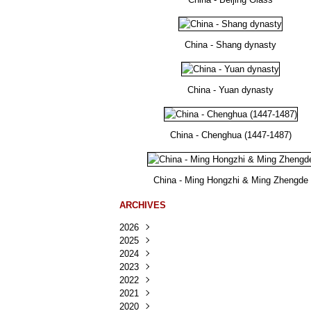
China - Shang dynasty
China - Yuan dynasty
China - Chenghua (1447-1487)
China - Ming Hongzhi & Ming Zhengde
ARCHIVES
2026
2025
Août
(36)
2024
Juillet
Décembre
(167)
(218)
2023
Juin
Novembre
Décembre
(103)
(124)
(95)
2022
Mai
Octobre
Novembre
Décembre
(100)
(140)
(137)
(150)
2021
Avril
Septembre
Octobre
Novembre
Décembre
(188)
(143)
(132)
(284)
(78)
2020
Mars
Août
Septembre
Octobre
Novembre
Décembre
(228)
(245)
(202)
(228)
(270)
(81)