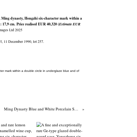
, Ming dynasty, Hongzhi six-character mark within a 
: 17,9 cm. Price realised EUR 40,320 (
Estimate EUR 
Images Ltd 2025
, 11 December 1990, lot 257.
t
ter mark within a double circle in underglaze blue and of
Ming Dynasty Blue and White Porcelain Sold at Christie's Paris, 10 June 2025