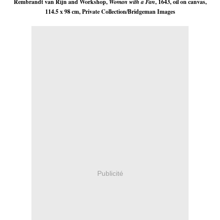
Rembrandt van Rijn and Workshop,
Woman with a Fan
, 1643, oil on canvas,
114.5 x 98 cm, Private Collection/Bridgeman Images
Publicité