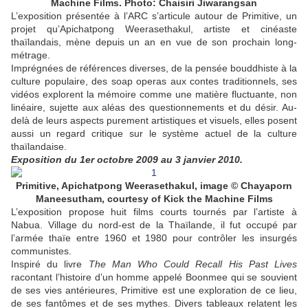
Machine Films. Photo: Chaisiri Jiwarangsan
L’exposition présentée à l’ARC s’articule autour de Primitive, un
projet qu’Apichatpong Weerasethakul, artiste et cinéaste
thaïlandais, mène depuis un an en vue de son prochain long-
métrage.
Imprégnées de références diverses, de la pensée bouddhiste à la
culture populaire, des soap operas aux contes traditionnels, ses
vidéos explorent la mémoire comme une matière fluctuante, non
linéaire, sujette aux aléas des questionnements et du désir. Au-
delà de leurs aspects purement artistiques et visuels, elles posent
aussi un regard critique sur le système actuel de la culture
thaïlandaise.
Exposition du 1er octobre 2009 au 3 janvier 2010.
Primitive, Apichatpong Weerasethakul, image © Chayaporn
Maneesutham, courtesy of Kick the Machine Films
L’exposition propose huit films courts tournés par l’artiste à
Nabua. Village du nord-est de la Thaïlande, il fut occupé par
l’armée thaïe entre 1960 et 1980 pour contrôler les insurgés
communistes.
Inspiré du livre
The Man Who Could Recall His Past Lives
racontant l’histoire d’un homme appelé Boonmee qui se souvient
de ses vies antérieures, Primitive est une exploration de ce lieu,
de ses fantômes et de ses mythes. Divers tableaux relatent les