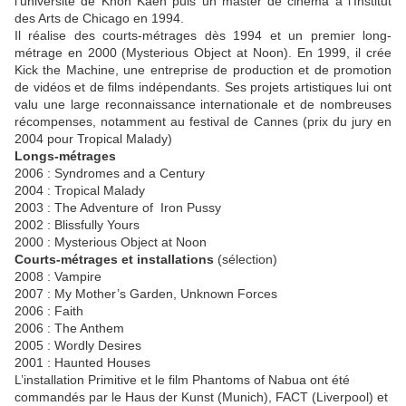
l’université de Khon Kaen puis un master de cinéma à l’Institut
des Arts de Chicago en 1994.
Il réalise des courts-métrages dès 1994 et un premier long-
métrage en 2000 (Mysterious Object at Noon). En 1999, il crée
Kick the Machine, une entreprise de production et de promotion
de vidéos et de films indépendants. Ses projets artistiques lui ont
valu une large reconnaissance internationale et de nombreuses
récompenses, notamment au festival de Cannes (prix du jury en
2004 pour Tropical Malady)
Longs-métrages
2006 : Syndromes and a Century
2004 : Tropical Malady
2003 : The Adventure of Iron Pussy
2002 : Blissfully Yours
2000 : Mysterious Object at Noon
Courts-métrages et installations
(sélection)
2008 : Vampire
2007 : My Mother’s Garden, Unknown Forces
2006 : Faith
2006 : The Anthem
2005 : Wordly Desires
2001 : Haunted Houses
L’installation Primitive et le film Phantoms of Nabua ont été
commandés par le Haus der Kunst (Munich), FACT (Liverpool) et