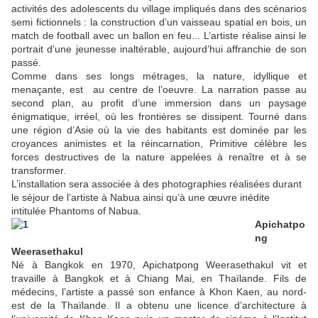
activités des adolescents du village impliqués dans des scénarios
semi fictionnels : la construction d’un vaisseau spatial en bois, un
match de football avec un ballon en feu... L’artiste réalise ainsi le
portrait d’une jeunesse inaltérable, aujourd’hui affranchie de son
passé.
Comme dans ses longs métrages, la nature, idyllique et
menaçante, est au centre de l’oeuvre. La narration passe au
second plan, au profit d’une immersion dans un paysage
énigmatique, irréel, où les frontières se dissipent. Tourné dans
une région d’Asie où la vie des habitants est dominée par les
croyances animistes et la réincarnation, Primitive célèbre les
forces destructives de la nature appelées à renaître et à se
transformer.
L’installation sera associée à des photographies réalisées durant
le séjour de l’artiste à Nabua ainsi qu’à une œuvre inédite
intitulée Phantoms of Nabua.
Apichatpo
ng
Weerasethakul
Né à Bangkok en 1970, Apichatpong Weerasethakul vit et
travaille à Bangkok et à Chiang Mai, en Thaïlande. Fils de
médecins, l’artiste a passé son enfance à Khon Kaen, au nord-
est de la Thaïlande. Il a obtenu une licence d’architecture à