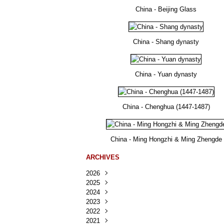
China - Beijing Glass
China - Shang dynasty
China - Yuan dynasty
China - Chenghua (1447-1487)
China - Ming Hongzhi & Ming Zhengde
ARCHIVES
2026
2025
Août
(25)
2024
Juillet
Décembre
(167)
(218)
2023
Juin
Novembre
Décembre
(103)
(124)
(95)
2022
Mai
Octobre
Novembre
Décembre
(100)
(140)
(137)
(150)
2021
Avril
Septembre
Octobre
Novembre
Décembre
(188)
(143)
(132)
(284)
(78)