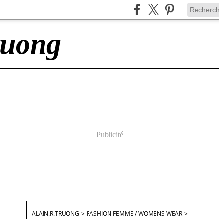
ruong
Publicité
ALAIN.R.TRUONG
>
FASHION FEMME / WOMENS WEAR
>