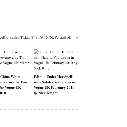
Tiziano Vecellio, called Titian (1485/9-1576), Portrait of a Venetian Admiral, possibly Francesco Duodo (1518-1592) Early 1570s
 'China White'
Edito : 'Under Her Spell'
ivovarova by Tim
with Natalia Vodianova in
for Vogue UK
Vogue UK February 2010
010
by Nick Knight