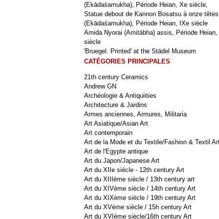
(Ekādaśamukha), Période Heian, Xe siècle,
Statue debout de Kannon Bosatsu à onze têtes
(Ekādaśamukha), Période Heian, IXe siècle
Amida Nyorai (Amitābha) assis, Période Heian,
siècle
'Bruegel. Printed' at the Städel Museum
CATÉGORIES PRINCIPALES
21th century Ceramics
Andrew GN
Archéologie & Antiquiities
Architecture & Jardins
Armes anciennes, Armures, Militaria
Art Asiatique/Asian Art
Art contemporain
Art de la Mode et du Textile/Fashion & Textil Ar
Art de l'Egypte antique
Art du Japon/Japanese Art
Art du XIIe siècle - 12th century Art
Art du XIIIème siècle / 13th century art
Art du XIVème siècle / 14th century Art
Art du XIXème siècle / 19th century Art
Art du XVème siècle / 15h century Art
Art du XVIème siècle/16th century Art