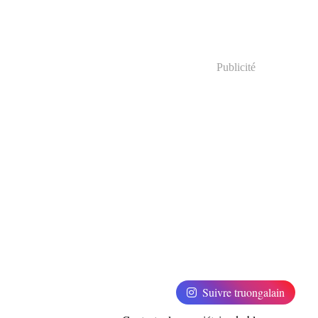
Publicité
Suivre truongalain