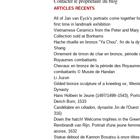
Contacter le propriétaire du blog
ARTICLES RÉCENTS
All of Jan van Eyck's portraits come together fo
first time in landmark exhibition
Vietnamese Ceramics from the Peter and Mary
Collection sold at Bonhams
Hache rituelle en bronze "Ya Chou", fin de la dy
Shang
Ornement de timon de char en bronze, période 
Royaumes combattants
Chevaux en bronze de la période des Royaume
combattants © Musée de Handan
Li Juzun
Gilded bronze sculpture of a kneeling ox, West
Dynasty
Hans Holbein le Jeune (1497/1498–1543), Portra
Derich Born, 1533
Candélabre en céladon, dynastie Jin de l'Ouest 
316)
Down the hatch! Welcome trophies in the Green
Rembrandt van Rijn, Portrait d'une jeune femm
assise, 1632
Statue debout de Kannon Bosatsu à onze têtes