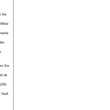
r the
 White
nastie
des
s
ern Xia
it de
(265-
 Vault
e