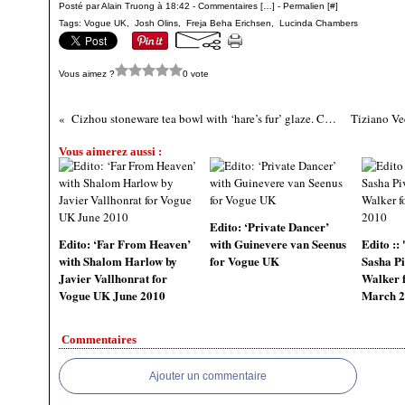
Posté par Alain Truong à 18:42 -
Commentaires [
…
]
- Permalien [
#
]
Tags:
Vogue UK
,
Josh Olins
,
Freja Beha Erichsen
,
Lucinda Chambers
Vous aimez ?
0 vote
Cizhou stoneware tea bowl with ‘hare’s fur’ glaze. China, Northern to Southern Song dynasty, 12th or early 13th century
Vous aimerez aussi :
Edito: ‘Private Dancer’
Edito: ‘Far From Heaven’
with Guinevere van Seenus
Edito ::
with Shalom Harlow by
for Vogue UK
Sasha P
Javier Vallhonrat for
Walker 
Vogue UK June 2010
March 2
Commentaires
Ajouter un commentaire