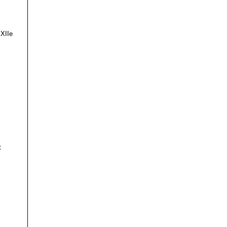
 XIIe
t