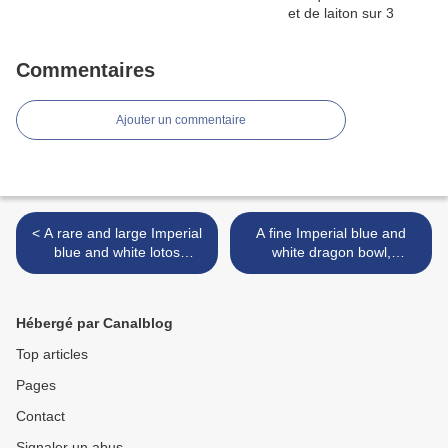
Commentaires
Ajouter un commentaire
< A rare and large Imperial
A fine Imperial blue and
blue and white lotos
white dragon bowl,
porcelain dish, China,
underglaze blue six-
underglaze blue six-
character mark Wanli and of
character mark and period
the period >
Hébergé par Canalblog
of Yongzheng
Top articles
Pages
Contact
Signaler un abus