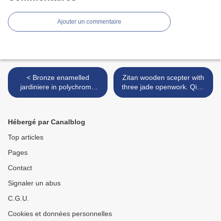
Ajouter un commentaire
< Bronze enamelled
Zitan wooden scepter with
jardiniere in polychrome
three jade openwork. Qing
decoration with flowers and
Dynasty >
birds, Qing Dynasty
Hébergé par Canalblog
Top articles
Pages
Contact
Signaler un abus
C.G.U.
Cookies et données personnelles