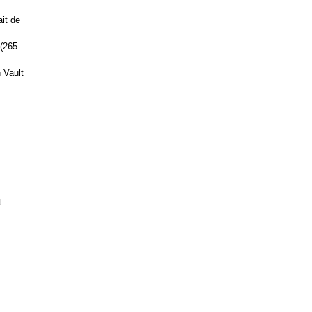
it de
(265-
 Vault
t