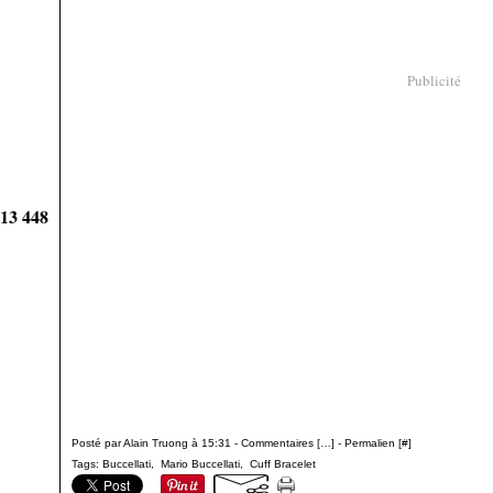
Publicité
913 448
Posté par Alain Truong à 15:31 -
Commentaires [
…
]
- Permalien [
#
]
Tags:
Buccellati
,
Mario Buccellati
,
Cuff Bracelet