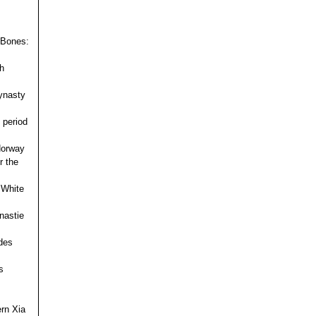
 Bones:
h
ynasty
 period
 Norway
r the
 White
nastie
des
s
ern Xia