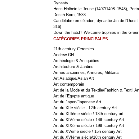
Dynasty
Hans Holbein le Jeune (1497/1498–1543), Portra
Derich Born, 1533
Candélabre en céladon, dynastie Jin de l'Ouest 
316)
Down the hatch! Welcome trophies in the Green
CATÉGORIES PRINCIPALES
21th century Ceramics
Andrew GN
Archéologie & Antiquiities
Architecture & Jardins
Armes anciennes, Armures, Militaria
Art Asiatique/Asian Art
Art contemporain
Art de la Mode et du Textile/Fashion & Textil Ar
Art de l'Egypte antique
Art du Japon/Japanese Art
Art du XIIe siècle - 12th century Art
Art du XIIIème siècle / 13th century art
Art du XIVème siècle / 14th century Art
Art du XIXème siècle / 19th century Art
Art du XVème siècle / 15h century Art
Art du XVIème siècle/16th century Art