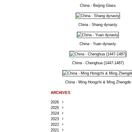
China - Beijing Glass
China - Shang dynasty
China - Yuan dynasty
China - Chenghua (1447-1487)
China - Ming Hongzhi & Ming Zhengde
ARCHIVES
2026
2025
Août
(30)
2024
Juillet
Décembre
(167)
(218)
2023
Juin
Novembre
Décembre
(103)
(124)
(95)
2022
Mai
Octobre
Novembre
Décembre
(100)
(140)
(137)
(150)
2021
Avril
Septembre
Octobre
Novembre
Décembre
(188)
(143)
(132)
(284)
(78)