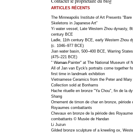
Contacter le propriétaire du blog
ARTICLES RÉCENTS
The Minneapolis Institute of Art Presents “Bare
Skeletons in Japanese Art”
Yi water vessel, Late Western Zhou dynasty, 8t
century BCE
Ladle, 11th century BCE, early Western Zhou d
(c. 1046–977 BCE)
Jian water basin, 500–400 BCE, Warring States
(475–221 BCE)
" W̶o̶m̶a̶n̶ Painter" at The National Museum of
All of Jan van Eyck's portraits come together fo
first time in landmark exhibition
Vietnamese Ceramics from the Peter and Mary
Collection sold at Bonhams
Hache rituelle en bronze "Ya Chou", fin de la dy
Shang
Ornement de timon de char en bronze, période 
Royaumes combattants
Chevaux en bronze de la période des Royaume
combattants © Musée de Handan
Li Juzun
Gilded bronze sculpture of a kneeling ox, West