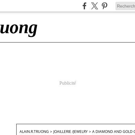
ruong
Publicité
ALAIN.R.TRUONG
>
JOAILLERIE /JEWELRY
>
A DIAMOND AND GOLD C