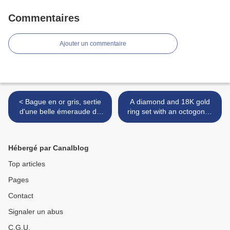
Commentaires
Ajouter un commentaire
< Bague en or gris, sertie
A diamond and 18K gold
d'une belle émeraude de
ring set with an octogonal-
taille rectangulaire à pans
shaped emerald weighing
coupés
approximately 8,50 cts >
Hébergé par Canalblog
Top articles
Pages
Contact
Signaler un abus
C.G.U.