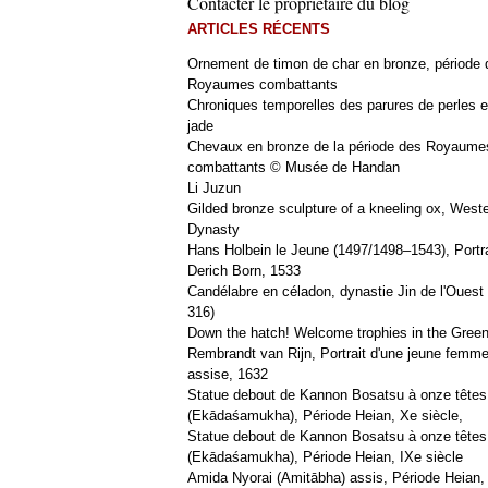
Contacter le propriétaire du blog
ARTICLES RÉCENTS
Ornement de timon de char en bronze, période 
Royaumes combattants
Chroniques temporelles des parures de perles e
jade
Chevaux en bronze de la période des Royaume
combattants © Musée de Handan
Li Juzun
Gilded bronze sculpture of a kneeling ox, West
Dynasty
Hans Holbein le Jeune (1497/1498–1543), Portra
Derich Born, 1533
Candélabre en céladon, dynastie Jin de l'Ouest 
316)
Down the hatch! Welcome trophies in the Green
Rembrandt van Rijn, Portrait d'une jeune femm
assise, 1632
Statue debout de Kannon Bosatsu à onze têtes
(Ekādaśamukha), Période Heian, Xe siècle,
Statue debout de Kannon Bosatsu à onze têtes
(Ekādaśamukha), Période Heian, IXe siècle
Amida Nyorai (Amitābha) assis, Période Heian,