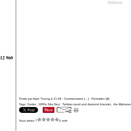
Publicité
912 960
Posté par Alain Truong à 21:59 -
Commentaires [
…
]
- Permalien [
#
]
Tags:
Cartier
,
1950s Sita Devi
,
Tahitian pearl and diamond bracelet
,
the Maharani
Vous aimez ?
0 vote