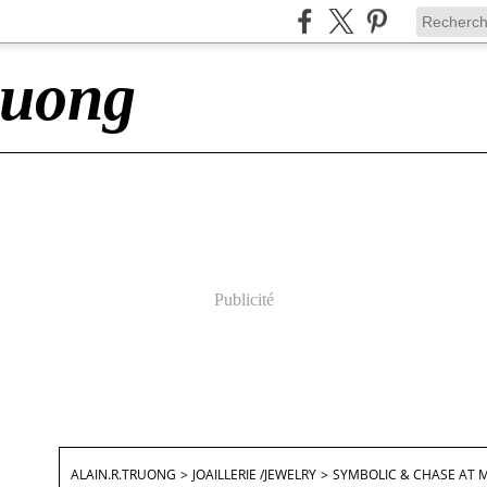
ruong
Publicité
ALAIN.R.TRUONG
>
JOAILLERIE /JEWELRY
>
SYMBOLIC & CHASE AT M