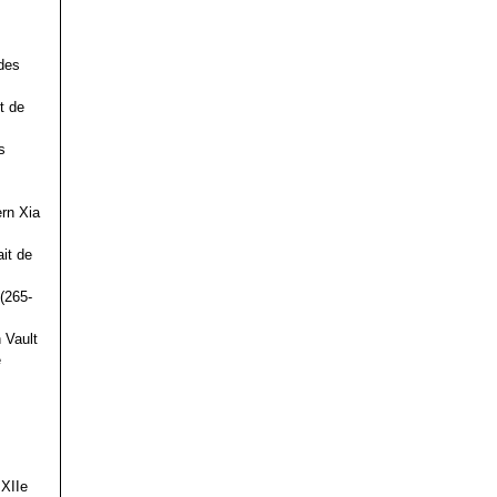
des
t de
s
ern Xia
it de
(265-
 Vault
e
 XIIe