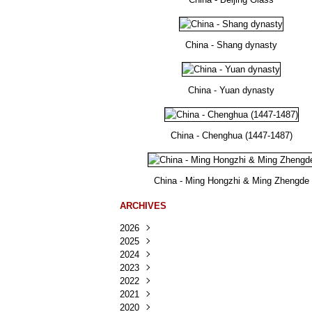
China - Shang dynasty
China - Yuan dynasty
China - Chenghua (1447-1487)
China - Ming Hongzhi & Ming Zhengde
ARCHIVES
2026
2025
Août
(23)
2024
Juillet
Décembre
(167)
(218)
2023
Juin
Novembre
Décembre
(103)
(124)
(95)
2022
Mai
Octobre
Novembre
Décembre
(100)
(140)
(137)
(150)
2021
Avril
Septembre
Octobre
Novembre
Décembre
(188)
(143)
(132)
(284)
(78)
2020
Mars
Août
Septembre
Octobre
Novembre
Décembre
(228)
(245)
(202)
(228)
(270)
(81)