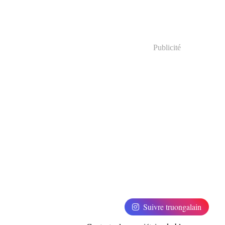
Publicité
Suivre truongalain