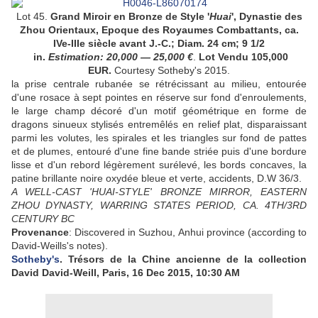
Lot 45.
Grand Miroir en Bronze de Style '
Huai
', Dynastie des
Zhou Orientaux, Epoque des Royaumes Combattants, ca.
IVe
-IIIe
siècle avant J.-C.;
Diam. 24 cm; 9 1/2
in.
Estimation:
20,000
—
25,000
€
.
Lot Vendu 105,000
EUR.
Courtesy Sotheby's 2015.
la prise centrale rubanée se rétrécissant au milieu, entourée
d'une rosace à sept pointes en réserve sur fond d'enroulements,
le large champ décoré d'un motif géométrique en forme de
dragons sinueux stylisés entremêlés en relief plat, disparaissant
parmi les volutes, les spirales et les triangles sur fond de pattes
et de plumes, entouré d'une fine bande striée puis d'une bordure
lisse et d'un rebord légèrement surélevé, les bords concaves, la
patine brillante noire oxydée bleue et verte, accidents, D.W 36/3.
A WELL-CAST 'HUAI-STYLE' BRONZE MIRROR, EASTERN
ZHOU DYNASTY, WARRING STATES PERIOD, CA. 4TH/3RD
CENTURY BC
Provenance
:
Discovered in Suzhou, Anhui province (according to
David-Weills's notes).
Sotheby's
. Trésors de la Chine ancienne de la collection
David David-Weill, Paris, 16 Dec 2015, 10:30 AM