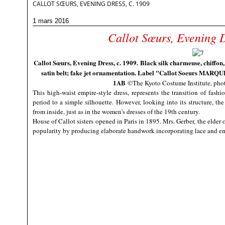
CALLOT SŒURS, EVENING DRESS, C. 1909
1 mars 2016
Callot Sœurs, Evening D
Callot Sœurs, Evening Dress, c. 1909.
Black silk charmeuse, chiffon,
satin belt; fake jet ornamentation. Label "
Callot Soeurs MARQ
1AB
©The Kyoto Costume Institute, pho
This high-waist empire-style dress, represents the transition of fashi
period to a simple silhouette. However, looking into its structure, th
from inside, just as in the women's dresses of the 19th century.
House of Callot sisters opened in Paris in 1895. Mrs. Gerber, the elder o
popularity by producing elaborate handwork incorporating lace and e