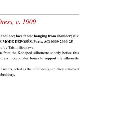
ress, c. 1909
 and lace; lace fabric hanging from shoulder; silk
UE MODE DÉPOSÉS, Paris.
AC10339 2000-25-
to by Taishi Hirokawa
on from the S-shaped silhouette shortly before this
e dress incorporates bones to support the silhouette
f sisters, acted as the chief designer. They achieved
mbroidery.