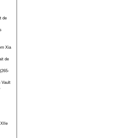
t de
s
ern Xia
it de
(265-
 Vault
e
 XIIe