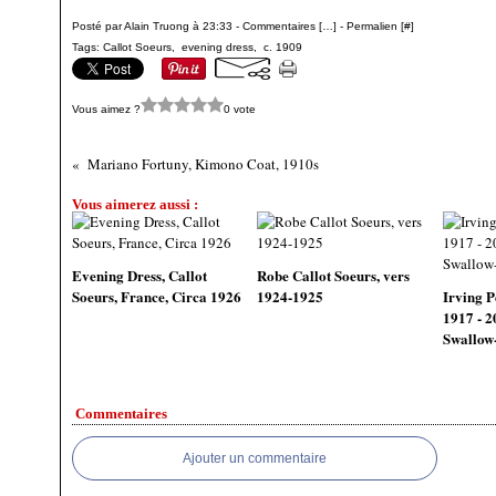
Posté par Alain Truong à 23:33 -
Commentaires [
…
]
- Permalien [
#
]
Tags:
Callot Soeurs
,
evening dress
,
c. 1909
Vous aimez ?
0 vote
Mariano Fortuny, Kimono Coat, 1910s
Vous aimerez aussi :
Evening Dress, Callot
Robe Callot Soeurs, vers
Soeurs, France, Circa 1926
1924-1925
Irving P
1917 - 2
Swallow-
Commentaires
Ajouter un commentaire