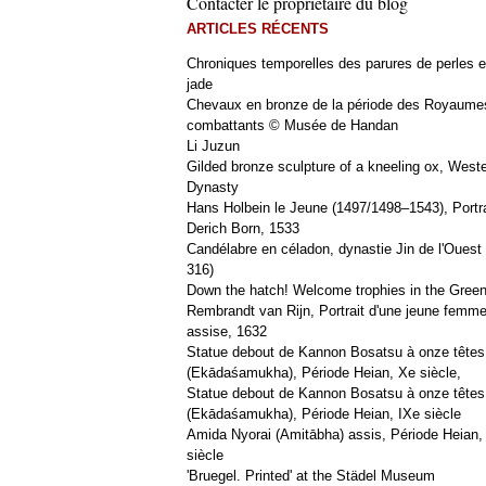
Contacter le propriétaire du blog
ARTICLES RÉCENTS
Chroniques temporelles des parures de perles e
jade
Chevaux en bronze de la période des Royaume
combattants © Musée de Handan
Li Juzun
Gilded bronze sculpture of a kneeling ox, West
Dynasty
Hans Holbein le Jeune (1497/1498–1543), Portra
Derich Born, 1533
Candélabre en céladon, dynastie Jin de l'Ouest 
316)
Down the hatch! Welcome trophies in the Green
Rembrandt van Rijn, Portrait d'une jeune femm
assise, 1632
Statue debout de Kannon Bosatsu à onze têtes
(Ekādaśamukha), Période Heian, Xe siècle,
Statue debout de Kannon Bosatsu à onze têtes
(Ekādaśamukha), Période Heian, IXe siècle
Amida Nyorai (Amitābha) assis, Période Heian,
siècle
'Bruegel. Printed' at the Städel Museum