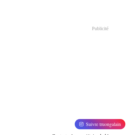
Publicité
Suivre truongalain