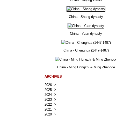
China - Shang dynasty
China - Yuan dynasty
China - Chenghua (1447-1487)
China - Ming Hongzhi & Ming Zhengde
ARCHIVES
2026
2025
Août
(22)
2024
Juillet
Décembre
(167)
(218)
2023
Juin
Novembre
Décembre
(103)
(124)
(95)
2022
Mai
Octobre
Novembre
Décembre
(100)
(140)
(137)
(150)
2021
Avril
Septembre
Octobre
Novembre
Décembre
(188)
(143)
(132)
(284)
(78)
2020
Mars
Août
Septembre
Octobre
Novembre
Décembre
(228)
(245)
(202)
(228)
(270)
(81)