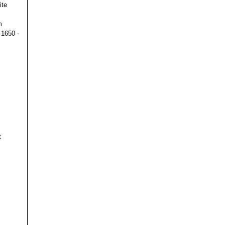
ite
m
 1650 -
t