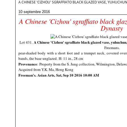
A CHINESE 'CIZHOU' SGRAFFIATO BLACK GLAZED VASE, YUHUCHUN
10 septembre 2016
A Chinese 'Cizhou' sgraffiato black gl
Dynasty
A Chinese 'Cizhou' sgraffiato black glazed vase, yuhuchun
Lot 431.
Freemans.
pear-shaded body with a short foot and a trumpet neck, covered overal
bands, the base unglazed.
H: 11 in., 28 cm
Provenance
: Property from the S. Jung collection, Wilmington, Dela
Acquired from Y.K. Ma, Hong Kong
Freeman's
. Asian Arts, Sat, Sep 10 2016 10:00 AM