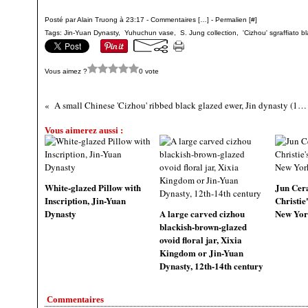
Posté par Alain Truong à 23:17 -
Commentaires [
…
]
- Permalien [
#
]
Tags:
Jin-Yuan Dynasty
,
Yuhuchun vase
,
S. Jung collection
,
'Cizhou' sgraffiato b
Vous aimez ?
0 vote
A small Chinese 'Cizhou' ribbed black glazed ewer, Jin dynasty (1115–1234)
Vous aimerez aussi :
White-glazed Pillow with
Jun Cera
Inscription, Jin-Yuan
Christie'
Dynasty
A large carved cizhou
New Yor
blackish-brown-glazed
ovoid floral jar, Xixia
Kingdom or Jin-Yuan
Dynasty, 12th-14th century
Commentaires