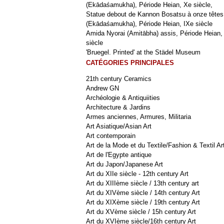
(Ekādaśamukha), Période Heian, Xe siècle,
Statue debout de Kannon Bosatsu à onze têtes
(Ekādaśamukha), Période Heian, IXe siècle
Amida Nyorai (Amitābha) assis, Période Heian,
siècle
'Bruegel. Printed' at the Städel Museum
CATÉGORIES PRINCIPALES
21th century Ceramics
Andrew GN
Archéologie & Antiquiities
Architecture & Jardins
Armes anciennes, Armures, Militaria
Art Asiatique/Asian Art
Art contemporain
Art de la Mode et du Textile/Fashion & Textil Ar
Art de l'Egypte antique
Art du Japon/Japanese Art
Art du XIIe siècle - 12th century Art
Art du XIIIème siècle / 13th century art
Art du XIVème siècle / 14th century Art
Art du XIXème siècle / 19th century Art
Art du XVème siècle / 15h century Art
Art du XVIème siècle/16th century Art