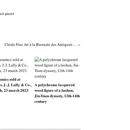
lack glazed
Chiale Fine Art à la Biennale des Antiquaires 2016
mics sold at
s. J. J. Lally & Co.,
A polychrome lacquered
k, 23 march 2023
wood figure of a luohan,
Jin-Yuan dynasty, 12th-14th
century