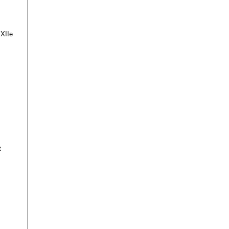
 XIIe
t