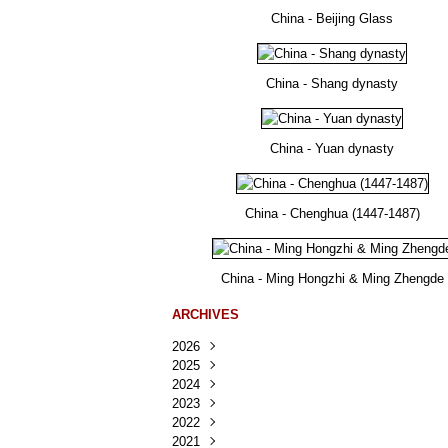
China - Beijing Glass
China - Shang dynasty
China - Yuan dynasty
China - Chenghua (1447-1487)
China - Ming Hongzhi & Ming Zhengde
ARCHIVES
2026
2025
Août
(25)
2024
Juillet
Décembre
(167)
(218)
2023
Juin
Novembre
Décembre
(103)
(124)
(95)
2022
Mai
Octobre
Novembre
Décembre
(100)
(140)
(137)
(150)
2021
Avril
Septembre
Octobre
Novembre
Décembre
(188)
(143)
(132)
(284)
(78)