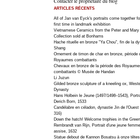
Contacter le propriétaire du blog
ARTICLES RÉCENTS
All of Jan van Eyck's portraits come together fo
first time in landmark exhibition
Vietnamese Ceramics from the Peter and Mary
Collection sold at Bonhams
Hache rituelle en bronze "Ya Chou", fin de la dy
Shang
Ornement de timon de char en bronze, période 
Royaumes combattants
Chevaux en bronze de la période des Royaume
combattants © Musée de Handan
Li Juzun
Gilded bronze sculpture of a kneeling ox, West
Dynasty
Hans Holbein le Jeune (1497/1498–1543), Portra
Derich Born, 1533
Candélabre en céladon, dynastie Jin de l'Ouest 
316)
Down the hatch! Welcome trophies in the Green
Rembrandt van Rijn, Portrait d'une jeune femm
assise, 1632
Statue debout de Kannon Bosatsu à onze têtes