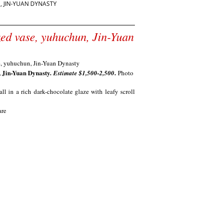
, JIN-YUAN DYNASTY
azed vase, yuhuchun, Jin-Yuan
, Jin-Yuan Dynasty.
.
Estimate $
1,500-2,500
Photo
l in a rich dark-chocolate glaze with leafy scroll
ware