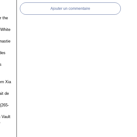
Ajouter un commentaire
r the
 White
nastie
des
s
ern Xia
it de
(265-
 Vault
e