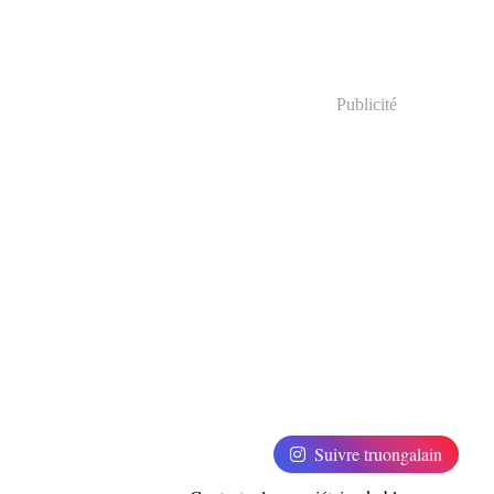
Publicité
Suivre truongalain