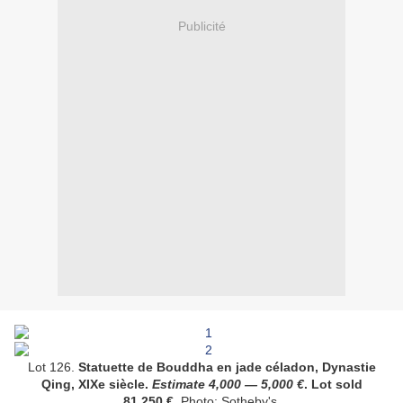
Publicité
Lot 126.
Statuette de Bouddha en jade céladon, Dynastie
Qing, XIXe siècle.
Estimate 4
,000
—
5,000
€
. Lot sold
81,250
€
. Photo: Sotheby's.