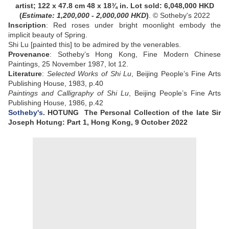
artist;
122 x 47.8 cm 48 x 18¾ in
. Lot sold: 6,048,000 HKD
(
Estimate: 1,200,000 - 2,000,000 HKD
)
. © Sotheby's 2022
Inscription
: Red roses under bright moonlight embody the
implicit beauty of Spring.
Shi Lu [painted this] to be admired by the venerables.
Provenance
:
Sotheby’s Hong Kong, Fine Modern Chinese
Paintings, 25 November 1987, lot 12.
Literature
:
Selected Works of Shi Lu
, Beijing People’s Fine Arts
Publishing House, 1983, p.40
Paintings and Calligraphy of Shi Lu
, Beijing People’s Fine Arts
Publishing House, 1986, p.42
Sotheby's
. HOTUNG The Personal Collection of the late Sir
Joseph Hotung: Part 1, Hong Kong, 9 October 2022