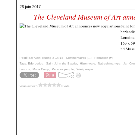
26 juin 2017
The Cleveland Museum of Art anno
Saint Joh
herlandis
Lorraine
163 x 59
nd Museu
Posté par Alain Truong à 14:18 -
Commentaires [
…
]
- Permalien [
#
]
Tags:
Edo period
,
Saint John the Baptist
,
Hizen ware
,
Nabeshima type
,
Jan Cro
Lesbos
,
Moria Camp
,
Paracas people
,
Wari people
Vous aimez ?
0 vote