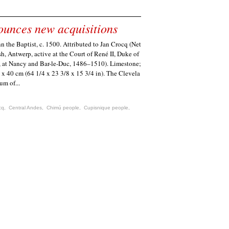
unces new acquisitions
n the Baptist, c. 1500. Attributed to Jan Crocq (Net
h, Antwerp, active at the Court of René II, Duke of
, at Nancy and Bar-le-Duc, 1486–1510). Limestone;
 x 40 cm (64 1/4 x 23 3/8 x 15 3/4 in). The Clevela
m of...
cq
,
Central Andes
,
Chimú people
,
Cupisnique people
,