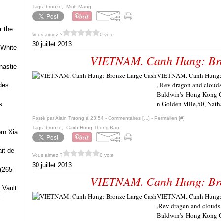
Tags:
bronze
,
Minh Mang
r the
Vous aimez ?
0 vote
30 juillet 2013
 White
VIETNAM. Canh Hung: Bro
nastie
VIETNAM. Canh Hung: B
, Rev dragon and cloud
des
Baldwin's. Hong Kong C
n Golden Mile,50, Nath
s
Posté par Alain Truong à 23:54 -
Commentaires [
…
]
- Permalien [
#
]
Tags:
bronze
,
Canh Hung Thong Bao
ern Xia
it de
Vous aimez ?
0 vote
30 juillet 2013
(265-
VIETNAM. Canh Hung: Bro
 Vault
VIETNAM. Canh Hung: B
e
,Rev dragon and clouds
Baldwin's. Hong Kong C