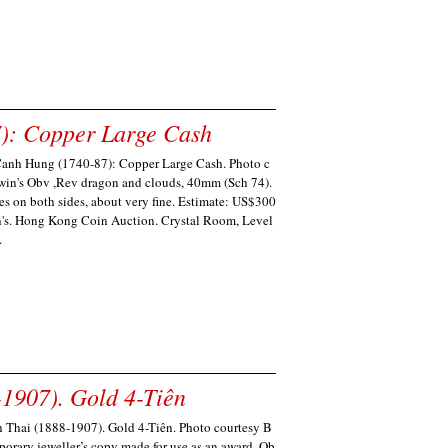
: Copper Large Cash
nh Hung (1740-87): Copper Large Cash. Photo c
win's Obv ,Rev dragon and clouds, 40mm (Sch 74).
es on both sides, about very fine. Estimate: US$300
's. Hong Kong Coin Auction. Crystal Room, Level
.
1907). Gold 4-Tiên
hai (1888-1907). Gold 4-Tiên. Photo courtesy B
porary jeweller’s copy made for use as an award, Ob