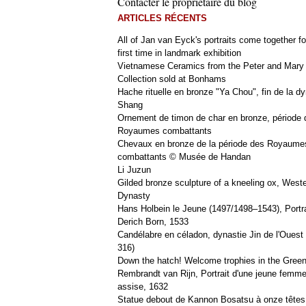
Contacter le propriétaire du blog
ARTICLES RÉCENTS
All of Jan van Eyck's portraits come together fo
first time in landmark exhibition
Vietnamese Ceramics from the Peter and Mary
Collection sold at Bonhams
Hache rituelle en bronze "Ya Chou", fin de la dy
Shang
Ornement de timon de char en bronze, période 
Royaumes combattants
Chevaux en bronze de la période des Royaume
combattants © Musée de Handan
Li Juzun
Gilded bronze sculpture of a kneeling ox, West
Dynasty
Hans Holbein le Jeune (1497/1498–1543), Portra
Derich Born, 1533
Candélabre en céladon, dynastie Jin de l'Ouest 
316)
Down the hatch! Welcome trophies in the Green
Rembrandt van Rijn, Portrait d'une jeune femm
assise, 1632
Statue debout de Kannon Bosatsu à onze têtes