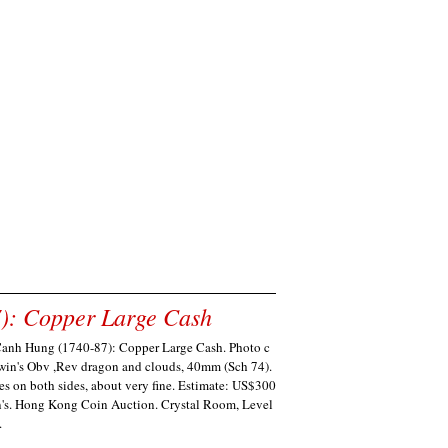
: Copper Large Cash
nh Hung (1740-87): Copper Large Cash. Photo c
win's Obv ,Rev dragon and clouds, 40mm (Sch 74).
es on both sides, about very fine. Estimate: US$300
's. Hong Kong Coin Auction. Crystal Room, Level
.