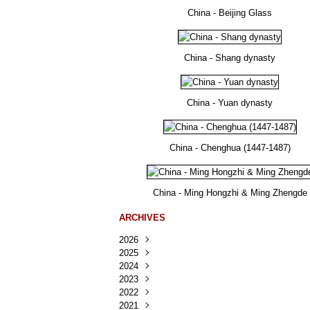
China - Beijing Glass
China - Shang dynasty
China - Yuan dynasty
China - Chenghua (1447-1487)
China - Ming Hongzhi & Ming Zhengde
ARCHIVES
2026
2025
Août
(25)
2024
Juillet
Décembre
(167)
(218)
2023
Juin
Novembre
Décembre
(103)
(124)
(95)
2022
Mai
Octobre
Novembre
Décembre
(100)
(140)
(137)
(150)
2021
Avril
Septembre
Octobre
Novembre
Décembre
(188)
(143)
(132)
(284)
(78)