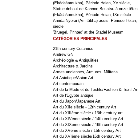
(Ekādaśamukha), Période Heian, Xe siècle,
Statue debout de Kannon Bosatsu à onze têtes
(Ekādaśamukha), Période Heian, IXe siècle
Amida Nyorai (Amitābha) assis, Période Heian,
siècle
'Bruegel. Printed' at the Städel Museum
CATÉGORIES PRINCIPALES
21th century Ceramics
Andrew GN
Archéologie & Antiquiities
Architecture & Jardins
Armes anciennes, Armures, Militaria
Art Asiatique/Asian Art
Art contemporain
Art de la Mode et du Textile/Fashion & Textil Ar
Art de l'Egypte antique
Art du Japon/Japanese Art
Art du XIIe siècle - 12th century Art
Art du XIIIème siècle / 13th century art
Art du XIVème siècle / 14th century Art
Art du XIXème siècle / 19th century Art
Art du XVème siècle / 15h century Art
Art du XVIème siècle/16th century Art