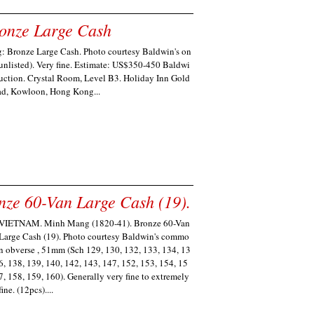
nze Large Cash
Bronze Large Cash. Photo courtesy Baldwin's on
unlisted). Very fine. Estimate: US$350-450 Baldwi
ction. Crystal Room, Level B3. Holiday Inn Gold
ad, Kowloon, Hong Kong...
ze 60-Van Large Cash (19).
VIETNAM. Minh Mang (1820-41). Bronze 60-Van
Large Cash (19). Photo courtesy Baldwin's commo
n obverse , 51mm (Sch 129, 130, 132, 133, 134, 13
6, 138, 139, 140, 142, 143, 147, 152, 153, 154, 15
7, 158, 159, 160). Generally very fine to extremely
fine. (12pcs)....