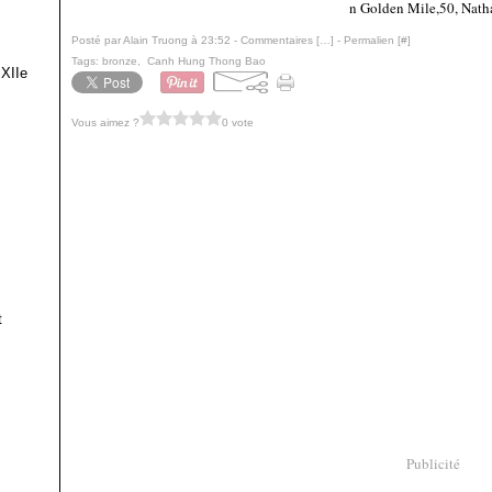
n Golden Mile,50, Nath
Posté par Alain Truong à 23:52 -
Commentaires [
…
]
- Permalien [
#
]
Tags:
bronze
,
Canh Hung Thong Bao
 XIIe
Vous aimez ?
0 vote
t
Publicité