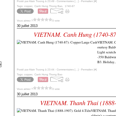
Posté par Alain Truong à 23:49 -
Commentaires [
…
]
- Permalien [
#
]
Tags:
copper
,
Canh Hung Thong Bao
,
1740-87
Vous aimez ?
0 vote
30 juillet 2013
VIETNAM. Canh Hung (1740-87)
VIETNAM. Ca
ourtesy Bald
Light scratch
-350 Baldwin
B3. Holiday..
Posté par Alain Truong à 23:44 -
Commentaires [
…
]
- Permalien [
#
]
Tags:
copper
,
Canh Hung Thong Bao
Vous aimez ?
0 vote
30 juillet 2013
VIETNAM. Thanh Thai (1888-
VIETNAM. Thanh T
aldwin's a contem