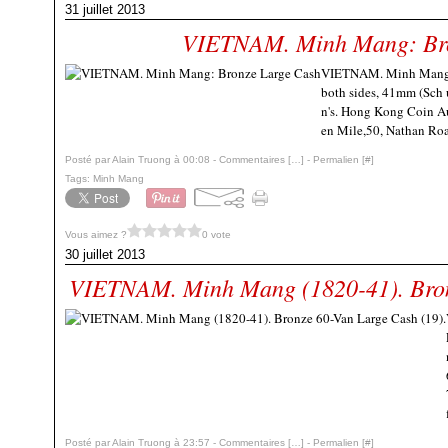
31 juillet 2013
VIETNAM. Minh Mang: Bro
VIETNAM. Minh Mang: 
both sides, 41mm (Sch 
n's. Hong Kong Coin Au
en Mile,50, Nathan Ro
Posté par Alain Truong à 00:08 -
Commentaires [
…
]
- Permalien [
#
]
Tags:
Minh Mang
Vous aimez ?
0 vote
30 juillet 2013
VIETNAM. Minh Mang (1820-41). Bron
Posté par Alain Truong à 23:57 -
Commentaires [
…
]
- Permalien [
#
]