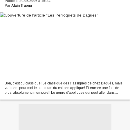
Publié le 20/05/2006 à 15:24
Par
Alain Truong
Bon, c'est du classique! Le classique des classiques de chez Baguès, mais
vraiment pour moi le summum du chic en applique! Et encore une fois de
plus, absolument intemporel! Le genre d'appliques qui peut aller dans
n'importe quel décor, que cela soit...