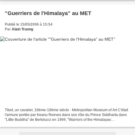
"Guerriers de l'Himalaya" au MET
Publié le 15/05/2006 à 15:54
Par
Alain Truong
Tibet, un cavalier, 18ème-19ème siècle - Metropolitan Museum of Art C'était
l'armure portée par Keanu Reeves dans son rôle du Prince Siddharta dans
"Little Buddha" de Bertolucci en 1994; "Warriors of the Himalayas:
Rediscovering the Arms and Armor of...