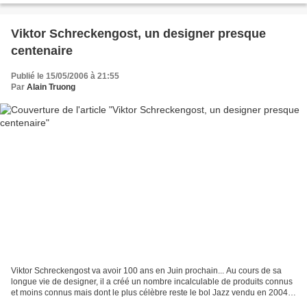
Viktor Schreckengost, un designer presque
centenaire
Publié le 15/05/2006 à 21:55
Par
Alain Truong
Viktor Schreckengost va avoir 100 ans en Juin prochain... Au cours de sa
longue vie de designer, il a créé un nombre incalculable de produits connus
et moins connus mais dont le plus célèbre reste le bol Jazz vendu en 2004
aux enchères pour 254.400 USD...