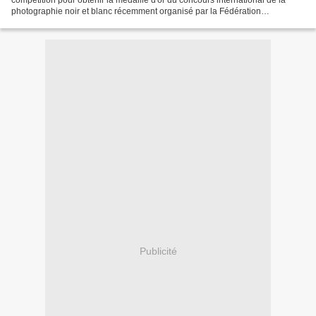
compétition pour obtenir la médaille d'or du concours international de la
photographie noir et blanc récemment organisé par la Fédération
internationale des photographes à Chengdu, capitale...
Publicité