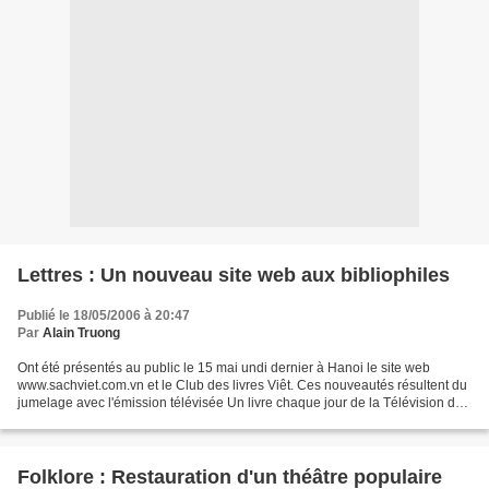
Lettres : Un nouveau site web aux bibliophiles
Publié le 18/05/2006 à 20:47
Par
Alain Truong
Ont été présentés au public le 15 mai undi dernier à Hanoi le site web
www.sachviet.com.vn et le Club des livres Viêt. Ces nouveautés résultent du
jumelage avec l'émission télévisée Un livre chaque jour de la Télévision du
Vietnam VTV1. Le site est conçu...
Folklore : Restauration d'un théâtre populaire