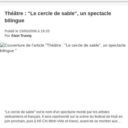
Théâtre : "Le cercle de sable", un spectacle
bilingue
Publié le 15/05/2006 à 19:35
Par
Alain Truong
"Le cercle de sable" est le nom d'un spectacle monté par les artistes
vietnamiens et français. Il sera représenté sur la scène du festival de Huê en
juin prochain, puis à Hô Chi Minh-Ville et Hanoi, avant de se montrer aux
spectateurs en France.Le cercle...