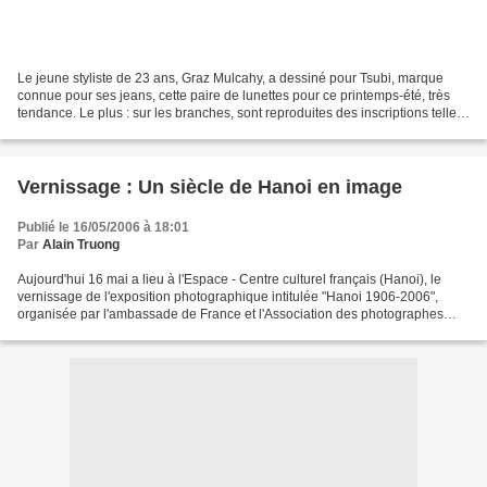
Le jeune styliste de 23 ans, Graz Mulcahy, a dessiné pour Tsubi, marque
connue pour ses jeans, cette paire de lunettes pour ce printemps-été, très
tendance. Le plus : sur les branches, sont reproduites des inscriptions telles
que "Disgrace" ou "All the...
Vernissage : Un siècle de Hanoi en image
Publié le 16/05/2006 à 18:01
Par
Alain Truong
Aujourd'hui 16 mai a lieu à l'Espace - Centre culturel français (Hanoi), le
vernissage de l'exposition photographique intitulée "Hanoi 1906-2006",
organisée par l'ambassade de France et l'Association des photographes
vietnamiens, dans le cadre du centenaire...