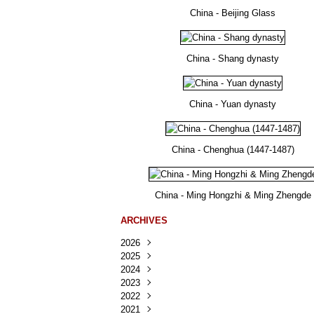
China - Beijing Glass
China - Shang dynasty
China - Yuan dynasty
China - Chenghua (1447-1487)
China - Ming Hongzhi & Ming Zhengde
ARCHIVES
2026
2025
Août
(25)
2024
Juillet
Décembre
(167)
(218)
2023
Juin
Novembre
Décembre
(103)
(124)
(95)
2022
Mai
Octobre
Novembre
Décembre
(100)
(140)
(137)
(150)
2021
Avril
Septembre
Octobre
Novembre
Décembre
(188)
(143)
(132)
(284)
(78)