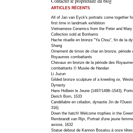
Contacter le propriétaire du blog
ARTICLES RÉCENTS
All of Jan van Eyck's portraits come together fo
first time in landmark exhibition
Vietnamese Ceramics from the Peter and Mary
Collection sold at Bonhams
Hache rituelle en bronze "Ya Chou", fin de la dy
Shang
Ornement de timon de char en bronze, période 
Royaumes combattants
Chevaux en bronze de la période des Royaume
combattants © Musée de Handan
Li Juzun
Gilded bronze sculpture of a kneeling ox, West
Dynasty
Hans Holbein le Jeune (1497/1498–1543), Portra
Derich Born, 1533
Candélabre en céladon, dynastie Jin de l'Ouest 
316)
Down the hatch! Welcome trophies in the Green
Rembrandt van Rijn, Portrait d'une jeune femm
assise, 1632
Statue debout de Kannon Bosatsu à onze têtes