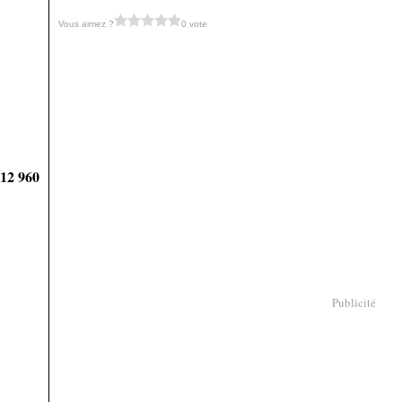
Vous aimez ?
0 vote
912 960
Publicité