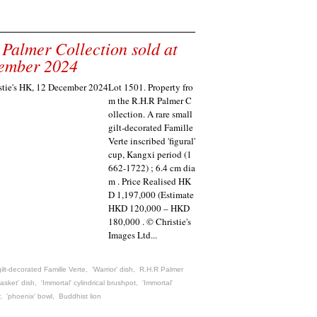
 Palmer Collection sold at
cember 2024
Lot 1501. Property fro
m the R.H.R Palmer C
ollection. A rare small
gilt-decorated Famille
Verte inscribed 'figural'
cup, Kangxi period (1
662-1722) ; 6.4 cm dia
m . Price Realised HK
D 1,197,000 (Estimate
HKD 120,000 – HKD
180,000 . © Christie's
Images Ltd...
gilt-decorated Famille Verte
,
'Warrior' dish
,
R.H.R Palmer
asket' dish
,
'Immortal' cylindrical brushpot
,
'Immortal'
,
'phoenix' bowl
,
Buddhist lion