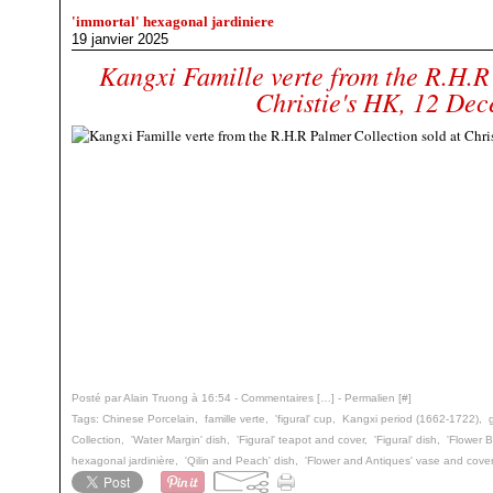
'immortal' hexagonal jardiniere
19 janvier 2025
Kangxi Famille verte from the R.H.R
Christie's HK, 12 De
Posté par Alain Truong à 16:54 -
Commentaires [
…
]
- Permalien [
#
]
Tags:
Chinese Porcelain
,
famille verte
,
'figural' cup
,
Kangxi period (1662-1722)
,
Collection
,
'Water Margin' dish
,
'Figural' teapot and cover
,
'Figural' dish
,
'Flower B
hexagonal jardinière
,
'Qilin and Peach' dish
,
'Flower and Antiques' vase and cover