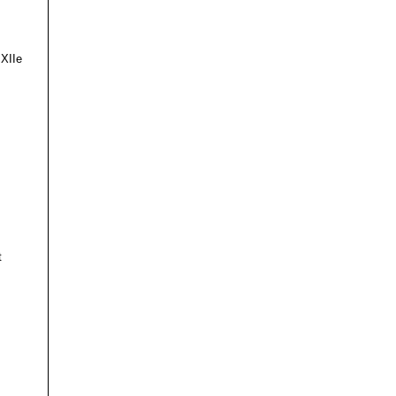
 XIIe
t