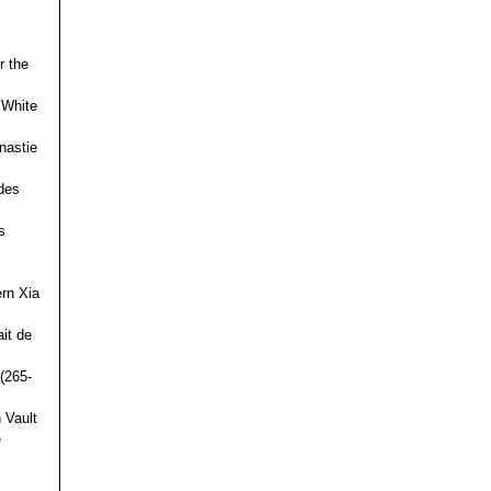
r the
 White
nastie
des
s
ern Xia
it de
(265-
 Vault
e