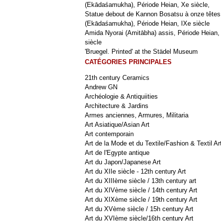
(Ekādaśamukha), Période Heian, Xe siècle,
Statue debout de Kannon Bosatsu à onze têtes
(Ekādaśamukha), Période Heian, IXe siècle
Amida Nyorai (Amitābha) assis, Période Heian,
siècle
'Bruegel. Printed' at the Städel Museum
CATÉGORIES PRINCIPALES
21th century Ceramics
Andrew GN
Archéologie & Antiquiities
Architecture & Jardins
Armes anciennes, Armures, Militaria
Art Asiatique/Asian Art
Art contemporain
Art de la Mode et du Textile/Fashion & Textil Ar
Art de l'Egypte antique
Art du Japon/Japanese Art
Art du XIIe siècle - 12th century Art
Art du XIIIème siècle / 13th century art
Art du XIVème siècle / 14th century Art
Art du XIXème siècle / 19th century Art
Art du XVème siècle / 15h century Art
Art du XVIème siècle/16th century Art