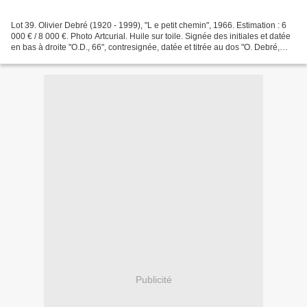
Lot 39. Olivier Debré (1920 - 1999), "L e petit chemin", 1966. Estimation : 6
000 € / 8 000 €. Photo Artcurial. Huile sur toile. Signée des initiales et datée
en bas à droite "O.D., 66", contresignée, datée et titrée au dos "O. Debré,
Printemps 66, le...
Publicité