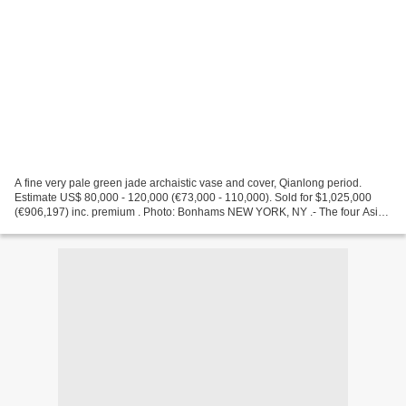
A fine very pale green jade archaistic vase and cover, Qianlong period.
Estimate US$ 80,000 - 120,000 (€73,000 - 110,000). Sold for $1,025,000
(€906,197) inc. premium . Photo: Bonhams NEW YORK, NY .- The four Asian
art auctions at Bonhams during Asia...