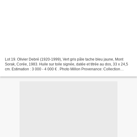
Lot 19. Olivier Debré (1920-1999), Vert gris pâle tache bleu jaune, Mont
Sorak, Corée, 1983. Huile sur toile signée, datée et titrée au dos, 33 x 24,5
cm. Estimation : 3 000 - 4 000 € . Photo Millon Provenance: Collection
Claude et Michèle Harel Millon....