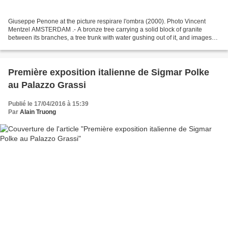
Giuseppe Penone at the picture respirare l'ombra (2000). Photo Vincent
Mentzel AMSTERDAM .- A bronze tree carrying a solid block of granite
between its branches, a tree trunk with water gushing out of it, and images
drawn from the artist’s own forehead...
Première exposition italienne de Sigmar Polke
au Palazzo Grassi
Publié le 17/04/2016 à 15:39
Par
Alain Truong