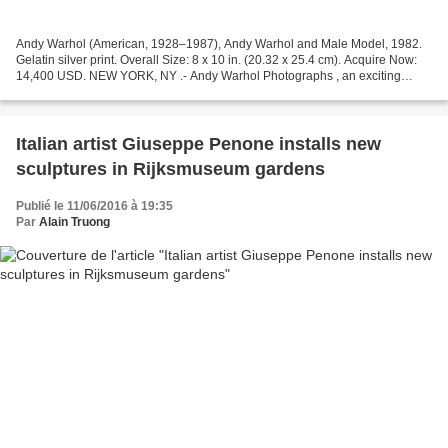
Andy Warhol (American, 1928–1987), Andy Warhol and Male Model, 1982.
Gelatin silver print. Overall Size: 8 x 10 in. (20.32 x 25.4 cm). Acquire Now:
14,400 USD. NEW YORK, NY .- Andy Warhol Photographs , an exciting
opportunity to immediately purchase photographs...
Italian artist Giuseppe Penone installs new
sculptures in Rijksmuseum gardens
Publié le 11/06/2016 à 19:35
Par
Alain Truong