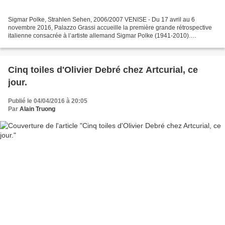
Sigmar Polke, Strahlen Sehen, 2006/2007 VENISE - Du 17 avril au 6
novembre 2016, Palazzo Grassi accueille la première grande rétrospective
italienne consacrée à l’artiste allemand Sigmar Polke (1941-2010).
L’exposition est conçue par Elena Geuna e Guy...
Cinq toiles d'Olivier Debré chez Artcurial, ce
jour.
Publié le 04/04/2016 à 20:05
Par
Alain Truong