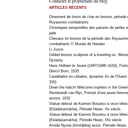
Contacter le propriétaire du blog
ARTICLES RÉCENTS
Ornement de timon de char en bronze, période 
Royaumes combattants
Chroniques temporelles des parures de perles e
jade
Chevaux en bronze de la période des Royaume
combattants © Musée de Handan
Li Juzun
Gilded bronze sculpture of a kneeling ox, West
Dynasty
Hans Holbein le Jeune (1497/1498–1543), Portra
Derich Born, 1533
Candélabre en céladon, dynastie Jin de l'Ouest 
316)
Down the hatch! Welcome trophies in the Green
Rembrandt van Rijn, Portrait d'une jeune femm
assise, 1632
Statue debout de Kannon Bosatsu à onze têtes
(Ekādaśamukha), Période Heian, Xe siècle,
Statue debout de Kannon Bosatsu à onze têtes
(Ekādaśamukha), Période Heian, IXe siècle
Amida Nyorai (Amitābha) assis, Période Heian,