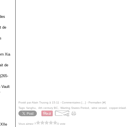
des
t de
s
ern Xia
it de
(265-
 Vault
e
Posté par Alain Truong à 15:11 -
Commentaires [
…
]
- Permalien [
#
]
Tags:
fanghu
,
4th century BC
,
Warring States Period
,
wine vessel
,
copper-inlaid
Vous aimez ?
0 vote
 XIIe