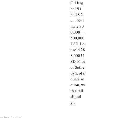
C. Heig
ht 19 i
n., 48.2
cm. Esti
mate 30
0,000 —
500,000
USD. Lo
t sold 28
8,000 U
SD. Phot
o: Sothe
by's. of s
quare se
ction, wi
th a tall
slightl
y...
 archaic bronze