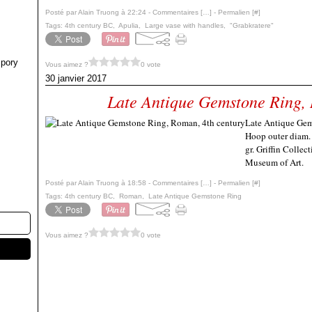
Posté par Alain Truong à 22:24 -
Commentaires [
…
]
- Permalien [
#
]
Tags:
4th century BC
,
Apulia
,
Large vase with handles
,
"Grabkratere"
pory
Vous aimez ?
0 vote
30 janvier 2017
Late Antique Gemstone Ring, 
Late Antique Gem
Hoop outer diam.
gr. Griffin Coll
Museum of Art.
Posté par Alain Truong à 18:58 -
Commentaires [
…
]
- Permalien [
#
]
Tags:
4th century BC
,
Roman
,
Late Antique Gemstone Ring
Vous aimez ?
0 vote