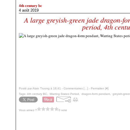
4th century bc
4 août 2019
A large greyish-green jade dragon-fo
period, 4th cent
Posté par Alain Truong à 16:41 -
Commentaires [
…
]
- Permalien [
#
]
Tags:
4th century BC
,
Warring States Period
,
dragon-form pendant
,
greyish-gree
Vous aimez ?
0 vote