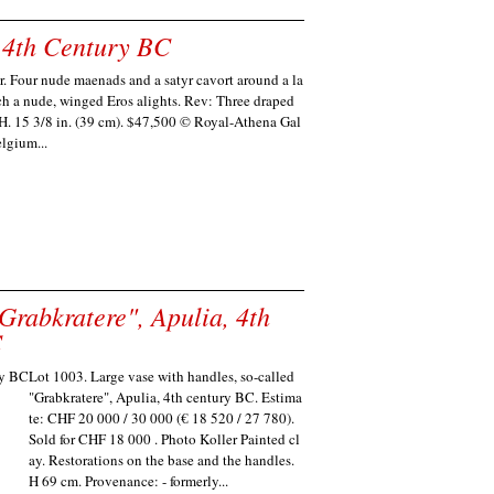
r, 4th Century BC
ter. Four nude maenads and a satyr cavort around a la
ich a nude, winged Eros alights. Rev: Three draped
H. 15 3/8 in. (39 cm). $47,500 © Royal-Athena Gal
lgium...
"Grabkratere", Apulia, 4th
C
Lot 1003. Large vase with handles, so-called
"Grabkratere", Apulia, 4th century BC. Estima
te: CHF 20 000 / 30 000 (€ 18 520 / 27 780).
Sold for CHF 18 000 . Photo Koller Painted cl
ay. Restorations on the base and the handles.
H 69 cm. Provenance: - formerly...