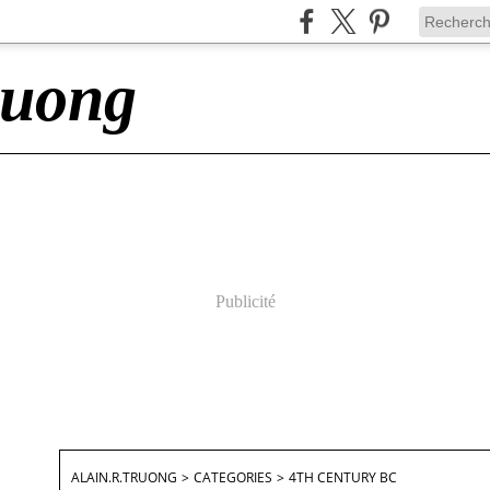
ruong
Publicité
ALAIN.R.TRUONG
>
CATEGORIES
>
4TH CENTURY BC