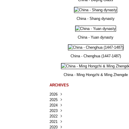
China - Shang dynasty
China - Yuan dynasty
China - Chenghua (1447-1487)
China - Ming Hongzhi & Ming Zhengde
ARCHIVES
2026
2025
Août
(23)
2024
Juillet
Décembre
(167)
(218)
2023
Juin
Novembre
Décembre
(103)
(124)
(95)
2022
Mai
Octobre
Novembre
Décembre
(100)
(140)
(137)
(150)
2021
Avril
Septembre
Octobre
Novembre
Décembre
(188)
(143)
(132)
(284)
(78)
2020
Mars
Août
Septembre
Octobre
Novembre
Décembre
(228)
(245)
(202)
(228)
(270)
(81)