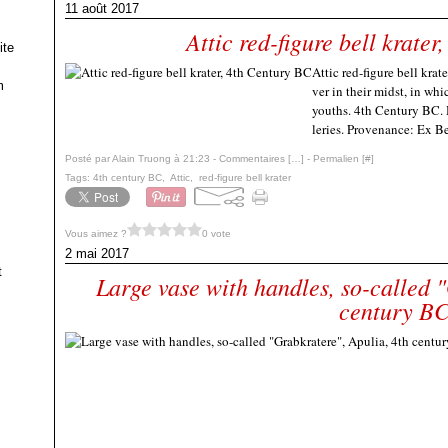
11 août 2017
Attic red-figure bell krate
ite
Attic red-figure bell kra
m
ver in their midst, in wh
youths. 4th Century BC. 
leries. Provenance: Ex Be
Posté par Alain Truong à 21:23 -
Commentaires [
…
]
- Permalien [
#
]
Tags:
4th century BC
,
Attic
,
red-figure bell krater
Vous aimez ?
0 vote
2 mai 2017
t
Large vase with handles, so-called 
century B