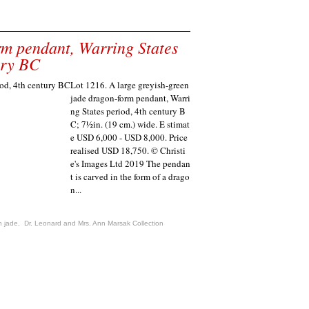
rm pendant, Warring States
ury BC
Lot 1216. A large greyish-green
jade dragon-form pendant, Warri
ng States period, 4th century B
C; 7½in. (19 cm.) wide. E stimat
e USD 6,000 - USD 8,000. Price
realised USD 18,750. © Christi
e's Images Ltd 2019 The pendan
t is carved in the form of a drago
n...
n jade
,
Dr. Leonard and Mrs. Ann Marsak Collection