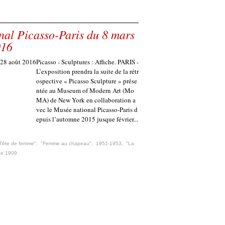
nal Picasso-Paris du 8 mars
016
Picasso - Sculptures : Affiche. PARIS -
L’exposition prendra la suite de la rétr
ospective « Picasso Sculpture » prése
ntée au Museum of Modern Art (Mo
MA) de New York en collaboration a
vec le Musée national Picasso-Paris d
epuis l’automne 2015 jusque février...
Tête de femme"
,
"Femme au chapeau"
,
1951-1953
,
"La
e 1909