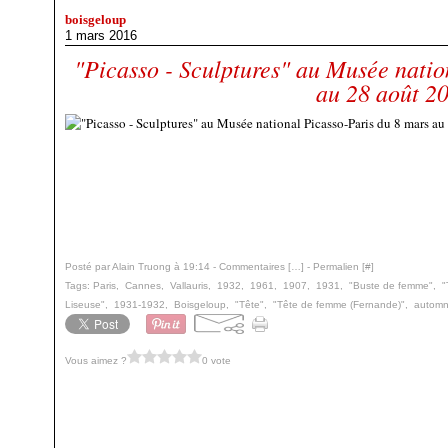
boisgeloup
1 mars 2016
"Picasso - Sculptures" au Musée natio
au 28 août 2
Posté par Alain Truong à 19:14 -
Commentaires [
…
]
- Permalien [
#
]
Tags:
Paris
,
Cannes
,
Vallauris
,
1932
,
1961
,
1907
,
1931
,
"Buste de femme"
,
"
Liseuse"
,
1931-1932
,
Boisgeloup
,
"Tête"
,
"Tête de femme (Fernande)"
,
automn
Vous aimez ?
0 vote