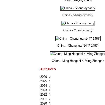
China - Shang dynasty
China - Yuan dynasty
China - Chenghua (1447-1487)
China - Ming Hongzhi & Ming Zhengde
ARCHIVES
2026
2025
Août
(23)
2024
Juillet
Décembre
(167)
(218)
2023
Juin
Novembre
Décembre
(103)
(124)
(95)
2022
Mai
Octobre
Novembre
Décembre
(100)
(140)
(137)
(150)
2021
Avril
Septembre
Octobre
Novembre
Décembre
(188)
(143)
(132)
(284)
(78)
2020
Mars
Août
Septembre
Octobre
Novembre
Décembre
(228)
(245)
(202)
(228)
(270)
(81)