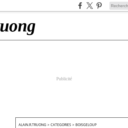
ruong
Publicité
ALAIN.R.TRUONG
>
CATEGORIES
>
BOISGELOUP