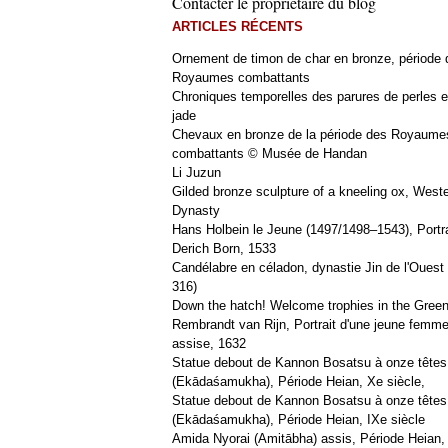
Contacter le propriétaire du blog
ARTICLES RÉCENTS
Ornement de timon de char en bronze, période 
Royaumes combattants
Chroniques temporelles des parures de perles e
jade
Chevaux en bronze de la période des Royaume
combattants © Musée de Handan
Li Juzun
Gilded bronze sculpture of a kneeling ox, West
Dynasty
Hans Holbein le Jeune (1497/1498–1543), Portra
Derich Born, 1533
Candélabre en céladon, dynastie Jin de l'Ouest 
316)
Down the hatch! Welcome trophies in the Green
Rembrandt van Rijn, Portrait d'une jeune femm
assise, 1632
Statue debout de Kannon Bosatsu à onze têtes
(Ekādaśamukha), Période Heian, Xe siècle,
Statue debout de Kannon Bosatsu à onze têtes
(Ekādaśamukha), Période Heian, IXe siècle
Amida Nyorai (Amitābha) assis, Période Heian,