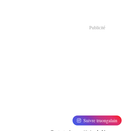
Publicité
Suivre truongalain