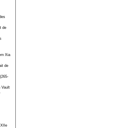
des
t de
s
ern Xia
it de
(265-
 Vault
e
 XIIe