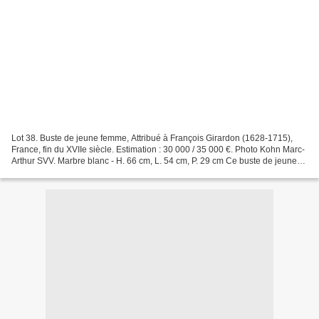
Lot 38. Buste de jeune femme, Attribué à François Girardon (1628-1715),
France, fin du XVIIe siècle. Estimation : 30 000 / 35 000 €. Photo Kohn Marc-
Arthur SVV. Marbre blanc - H. 66 cm, L. 54 cm, P. 29 cm Ce buste de jeune
femme en marbre blanc réalisé...