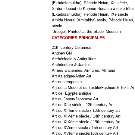
(Ekādaśamukha), Période Heian, Xe siècle,
Statue debout de Kannon Bosatsu à onze têtes
(Ekādaśamukha), Période Heian, IXe siècle
Amida Nyorai (Amitābha) assis, Période Heian,
siècle
'Bruegel. Printed' at the Städel Museum
CATÉGORIES PRINCIPALES
21th century Ceramics
Andrew GN
Archéologie & Antiquiities
Architecture & Jardins
Armes anciennes, Armures, Militaria
Art Asiatique/Asian Art
Art contemporain
Art de la Mode et du Textile/Fashion & Textil Ar
Art de l'Egypte antique
Art du Japon/Japanese Art
Art du XIIe siècle - 12th century Art
Art du XIIIème siècle / 13th century art
Art du XIVème siècle / 14th century Art
Art du XIXème siècle / 19th century Art
Art du XVème siècle / 15h century Art
Art du XVIème siècle/16th century Art