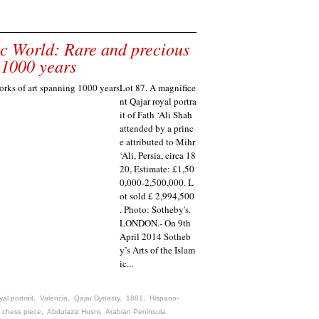
ic World: Rare and precious
 1000 years
Lot 87. A magnifice
nt Qajar royal portra
it of Fath ‘Ali Shah
attended by a princ
e attributed to Mihr
‘Ali, Persia, circa 18
20, Estimate: £1,50
0,000-2,500,000. L
ot sold £ 2,994,500
. Photo: Sotheby's.
LONDON.- On 9th
April 2014 Sotheb
y’s Arts of the Islam
ic...
yal portrait
,
Valencia
,
Qajar Dynasty
,
1881
,
Hispano-
,
chess piece
,
Abdulaziz Husni
,
Arabian Peninsula