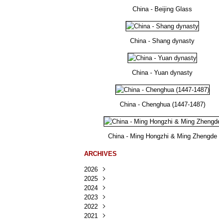
China - Beijing Glass
China - Shang dynasty
China - Yuan dynasty
China - Chenghua (1447-1487)
China - Ming Hongzhi & Ming Zhengde
ARCHIVES
2026
2025
Août
(25)
2024
Juillet
Décembre
(167)
(218)
2023
Juin
Novembre
Décembre
(103)
(124)
(95)
2022
Mai
Octobre
Novembre
Décembre
(100)
(140)
(137)
(150)
2021
Avril
Septembre
Octobre
Novembre
Décembre
(188)
(143)
(132)
(284)
(78)