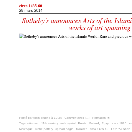
circa 1435-60
29 mars 2014
Sotheby's announces Arts of the Islam
works of art spanning
Posté par Alain Truong à 19:24 -
Commentaires [
…
]
- Permalien [
#
]
Tags:
ottoman
,
11th century
,
rock crystal
,
Persia
,
Fatimid
,
Egypt
,
circa 1820
,
ro
Moresque
,
lustre pottery
,
spread eagle
,
Manises
,
circa 1435-60
,
Fath ‘Ali Shah