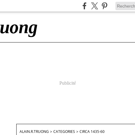
ruong
Publicité
ALAIN.R.TRUONG
>
CATEGORIES
>
CIRCA 1435-60