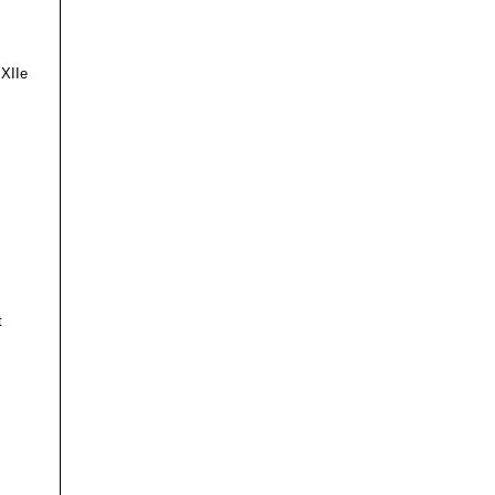
 XIIe
t