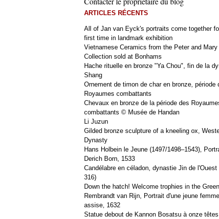
Contacter le propriétaire du blog
ARTICLES RÉCENTS
All of Jan van Eyck's portraits come together fo
first time in landmark exhibition
Vietnamese Ceramics from the Peter and Mary
Collection sold at Bonhams
Hache rituelle en bronze "Ya Chou", fin de la dy
Shang
Ornement de timon de char en bronze, période 
Royaumes combattants
Chevaux en bronze de la période des Royaume
combattants © Musée de Handan
Li Juzun
Gilded bronze sculpture of a kneeling ox, West
Dynasty
Hans Holbein le Jeune (1497/1498–1543), Portra
Derich Born, 1533
Candélabre en céladon, dynastie Jin de l'Ouest 
316)
Down the hatch! Welcome trophies in the Green
Rembrandt van Rijn, Portrait d'une jeune femm
assise, 1632
Statue debout de Kannon Bosatsu à onze têtes