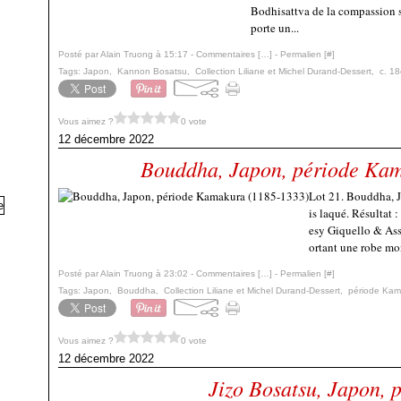
Bodhisattva de la compassion se
porte un...
Posté par Alain Truong à 15:17 -
Commentaires [
…
]
- Permalien [
#
]
Tags:
Japon
,
Kannon Bosatsu
,
Collection Liliane et Michel Durand-Dessert
,
c. 18
Vous aimez ?
0 vote
12 décembre 2022
Bouddha, Japon, période Ka
Lot 21. Bouddha, 
is laqué. Résultat
esy Giquello & Asso
ortant une robe mon
Posté par Alain Truong à 23:02 -
Commentaires [
…
]
- Permalien [
#
]
Tags:
Japon
,
Bouddha
,
Collection Liliane et Michel Durand-Dessert
,
période Kam
Vous aimez ?
0 vote
12 décembre 2022
Jizo Bosatsu, Japon, 