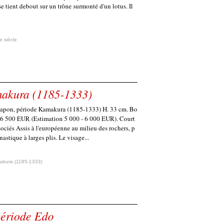
 tient debout sur un trône surmonté d'un lotus. Il
e siècle
makura (1185-1333)
Japon, période Kamakura (1185-1333) H. 33 cm. Bo
 : 6 500 EUR (Estimation 5 000 - 6 000 EUR). Court
ciés Assis à l'européenne au milieu des rochers, p
astique à larges plis. Le visage...
akura (1185-1333)
période Edo