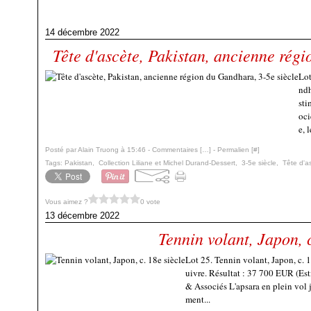
14 décembre 2022
Tête d'ascète, Pakistan, ancienne rég
Lot
ndh
sti
oci
e, 
Posté par Alain Truong à 15:46 -
Commentaires [
…
]
- Permalien [
#
]
Tags:
Pakistan
,
Collection Liliane et Michel Durand-Dessert
,
3-5e siècle
,
Tête d'a
Vous aimez ?
0 vote
13 décembre 2022
Tennin volant, Japon, c
Lot 25. Tennin volant, Japon, c. 1
uivre. Résultat : 37 700 EUR (Es
& Associés L'apsara en plein vol 
ment...