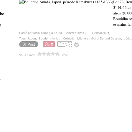
Lot 23. Bo
3). H. 66 c
ation 20 00
ite
Bouddha se 
es mains fai
m
Posté par Alain Truong à 15:23 -
Commentaires [
…
]
- Permalien [
#
]
Tags:
Japon
,
Bouddha Amida
,
Collection Liliane et Michel Durand-Dessert
,
pério
Vous aimez ?
0 vote
t