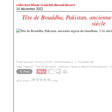
collection liliane et michel durand-dessert
14 décembre 2022
Tête de Bouddha, Pakistan, ancienne
siècle
Posté par Alain Truong à 15:57 -
Commentaires [
…
]
- Permalien [
#
]
Tags:
Pakistan
,
Tête de Bouddha
,
Collection Liliane et Michel Durand-Dessert
,
3
Vous aimez ?
0 vote