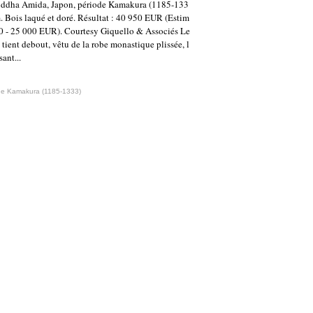
uddha Amida, Japon, période Kamakura (1185-133
m. Bois laqué et doré. Résultat : 40 950 EUR (Estim
0 - 25 000 EUR). Courtesy Giquello & Associés Le
tient debout, vêtu de la robe monastique plissée, l
sant...
de Kamakura (1185-1333)