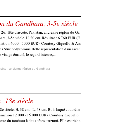
ion du Gandhara, 3-5e siècle
 26. Tête d'ascète, Pakistan, ancienne région du Ga
ara, 3-5e siècle. H. 20 cm. Résultat : 6 760 EUR (E
mation 4000 - 5000 EUR). Courtesy Giquello & Ass
és Stuc polychrome Belle représentation d'un ascèt
le visage émacié, le regard intense,...
scète
,
ancienne région du Gandhara
. 18e siècle
8e siècle. H. 38 cm - L. 48 cm. Bois laqué et doré, c
timation 12 000 - 15 000 EUR). Courtesy Giquello
joue du tambour à deux têtes tsuzumi. Elle est riche