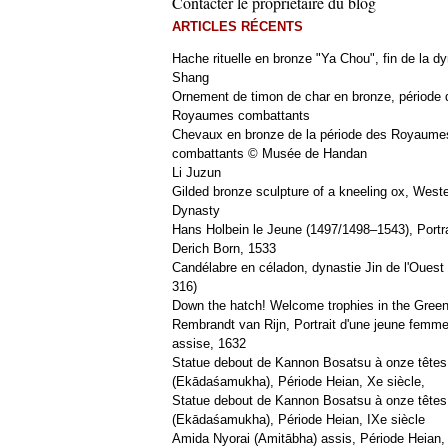
Contacter le propriétaire du blog
ARTICLES RÉCENTS
Hache rituelle en bronze "Ya Chou", fin de la dy
Shang
Ornement de timon de char en bronze, période 
Royaumes combattants
Chevaux en bronze de la période des Royaume
combattants © Musée de Handan
Li Juzun
Gilded bronze sculpture of a kneeling ox, West
Dynasty
Hans Holbein le Jeune (1497/1498–1543), Portra
Derich Born, 1533
Candélabre en céladon, dynastie Jin de l'Ouest 
316)
Down the hatch! Welcome trophies in the Green
Rembrandt van Rijn, Portrait d'une jeune femm
assise, 1632
Statue debout de Kannon Bosatsu à onze têtes
(Ekādaśamukha), Période Heian, Xe siècle,
Statue debout de Kannon Bosatsu à onze têtes
(Ekādaśamukha), Période Heian, IXe siècle
Amida Nyorai (Amitābha) assis, Période Heian,