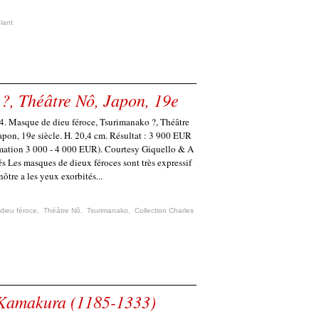
lant
?, Théâtre Nô, Japon, 19e
4. Masque de dieu féroce, Tsurimanako ?, Théâtre
apon, 19e siècle. H. 20,4 cm. Résultat : 3 900 EUR
mation 3 000 - 4 000 EUR). Courtesy Giquello & A
és Les masques de dieux féroces sont très expressif
nôtre a les yeux exorbités...
dieu féroce
,
Théâtre Nô
,
Tsurimanako
,
Collection Charles
 Kamakura (1185-1333)