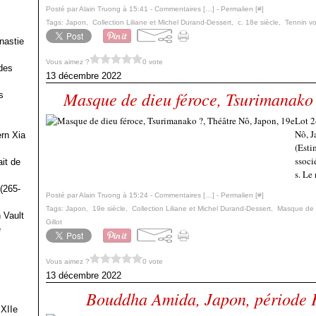
Posté par Alain Truong à 15:41 -
Commentaires [
…
]
- Permalien [
#
]
Tags:
Japon
,
Collection Liliane et Michel Durand-Dessert
,
c. 18e siècle
,
Tennin vo
nastie
Vous aimez ?
0 vote
des
13 décembre 2022
Masque de dieu féroce, Tsurimanako 
s
Lot 2
Nô, J
ern Xia
(Esti
ssoci
it de
s. Le 
(265-
Posté par Alain Truong à 15:24 -
Commentaires [
…
]
- Permalien [
#
]
Tags:
Japon
,
19e siècle
,
Collection Liliane et Michel Durand-Dessert
,
Masque de 
 Vault
Gillot
e
Vous aimez ?
0 vote
13 décembre 2022
Bouddha Amida, Japon, période
 XIIe