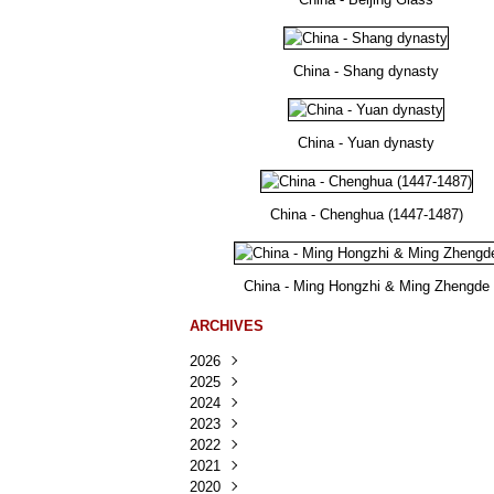
China - Shang dynasty
China - Yuan dynasty
China - Chenghua (1447-1487)
China - Ming Hongzhi & Ming Zhengde
ARCHIVES
2026
2025
Août
(23)
2024
Juillet
Décembre
(167)
(218)
2023
Juin
Novembre
Décembre
(103)
(124)
(95)
2022
Mai
Octobre
Novembre
Décembre
(100)
(140)
(137)
(150)
2021
Avril
Septembre
Octobre
Novembre
Décembre
(188)
(143)
(132)
(284)
(78)
2020
Mars
Août
Septembre
Octobre
Novembre
Décembre
(228)
(245)
(202)
(228)
(270)
(81)