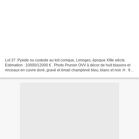
Lot 37. Pyxide ou custode au toit conique, Limoges, époque XIIIe siècle.
Estimation : 10000/12000 € . Photo Prunier OVV à décor de huit blasons et
rinceaux en cuivre doré, gravé et émail champlevé bleu, blanc et noir. H : 9,5
cm. Manque la croix latine....