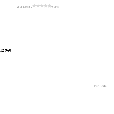
Vous aimez ?
0 vote
912 960
Publicité