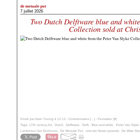
de metaale pot
7 juillet 2026
Two Dutch Delftware blue and white
Collection sold at Chri
Posté par Alain Truong à 12:13 -
Commentaires [
…
]
- Permalien [
#
]
Tags:
17th century Art
,
Dutch
,
Delftware
,
Delft
,
Blue-and-white
,
Peter Van Slyke 
Lambertus Van Eenhoorn
,
De Metaale Pot
,
nine-tier flower pyramid
,
De Witte Ste