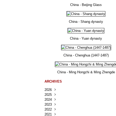
China - Beijing Glass
China - Shang dynasty
China - Yuan dynasty
China - Chenghua (1447-1487)
China - Ming Hongzhi & Ming Zhengde
ARCHIVES
2026
2025
Août
(25)
2024
Juillet
Décembre
(167)
(218)
2023
Juin
Novembre
Décembre
(103)
(124)
(95)
2022
Mai
Octobre
Novembre
Décembre
(100)
(140)
(137)
(150)
2021
Avril
Septembre
Octobre
Novembre
Décembre
(188)
(143)
(132)
(284)
(78)