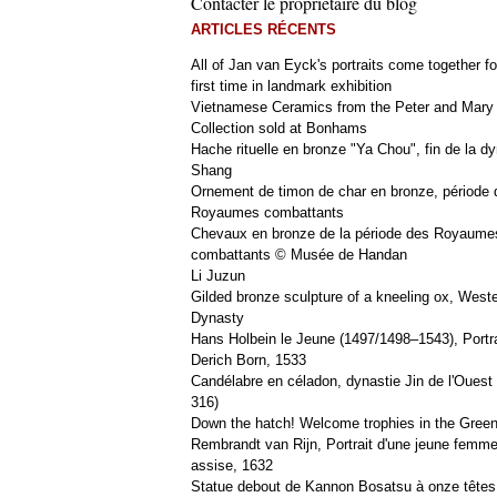
Contacter le propriétaire du blog
ARTICLES RÉCENTS
All of Jan van Eyck's portraits come together fo
first time in landmark exhibition
Vietnamese Ceramics from the Peter and Mary
Collection sold at Bonhams
Hache rituelle en bronze "Ya Chou", fin de la dy
Shang
Ornement de timon de char en bronze, période 
Royaumes combattants
Chevaux en bronze de la période des Royaume
combattants © Musée de Handan
Li Juzun
Gilded bronze sculpture of a kneeling ox, West
Dynasty
Hans Holbein le Jeune (1497/1498–1543), Portra
Derich Born, 1533
Candélabre en céladon, dynastie Jin de l'Ouest 
316)
Down the hatch! Welcome trophies in the Green
Rembrandt van Rijn, Portrait d'une jeune femm
assise, 1632
Statue debout de Kannon Bosatsu à onze têtes