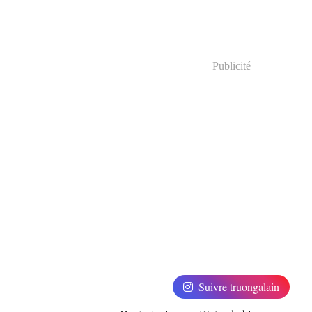
Publicité
Suivre truongalain