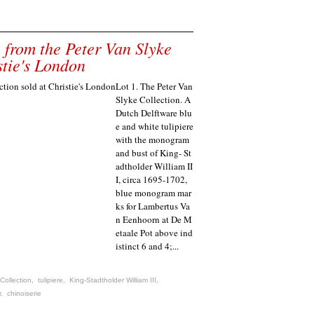
 from the Peter Van Slyke
stie's London
Lot 1. The Peter Van
Slyke Collection. A
Dutch Delftware blu
e and white tulipiere
with the monogram
and bust of King- St
adtholder William II
I, circa 1695-1702,
blue monogram mar
ks for Lambertus Va
n Eenhoorn at De M
etaale Pot above ind
istinct 6 and 4;...
Collection
,
tulipiere
,
King-Stadtholder William III
,
r
,
chinoiserie