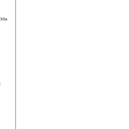
 XIIe
t