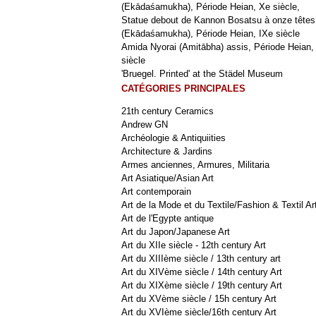
(Ekādaśamukha), Période Heian, Xe siècle,
Statue debout de Kannon Bosatsu à onze têtes
(Ekādaśamukha), Période Heian, IXe siècle
Amida Nyorai (Amitābha) assis, Période Heian,
siècle
'Bruegel. Printed' at the Städel Museum
CATÉGORIES PRINCIPALES
21th century Ceramics
Andrew GN
Archéologie & Antiquiities
Architecture & Jardins
Armes anciennes, Armures, Militaria
Art Asiatique/Asian Art
Art contemporain
Art de la Mode et du Textile/Fashion & Textil Ar
Art de l'Egypte antique
Art du Japon/Japanese Art
Art du XIIe siècle - 12th century Art
Art du XIIIème siècle / 13th century art
Art du XIVème siècle / 14th century Art
Art du XIXème siècle / 19th century Art
Art du XVème siècle / 15h century Art
Art du XVIème siècle/16th century Art