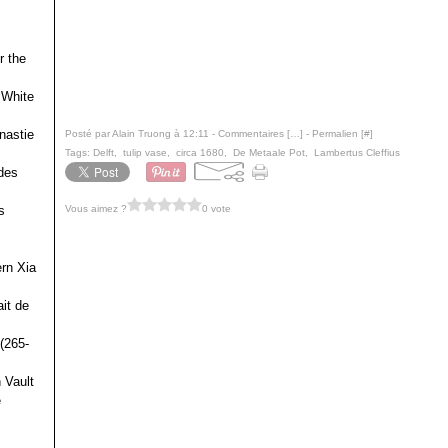
r the
 White
nastie
Posté par Alain Truong à 12:11 -
Commentaires [
…
]
- Permalien [
#
]
Tags:
Delft
,
tulip vase
,
circa 1680
,
De Metaale Pot
,
Lambertus Cleffius
des
Vous aimez ?
0 vote
s
ern Xia
it de
(265-
 Vault
e