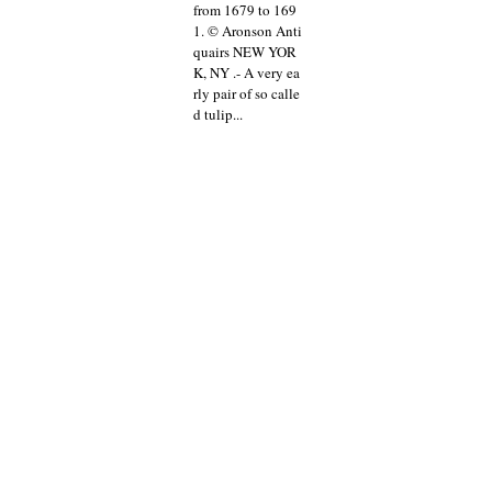
from 1679 to 169
1. © Aronson Anti
quairs NEW YOR
K, NY .- A very ea
rly pair of so calle
d tulip...