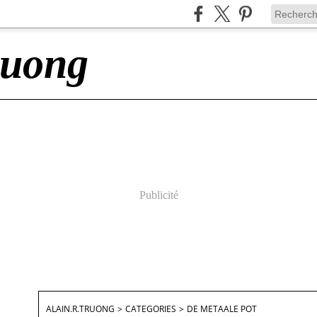
ruong
Publicité
ALAIN.R.TRUONG
>
CATEGORIES
>
DE METAALE POT