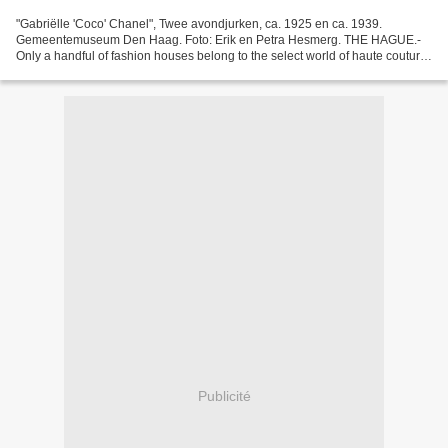
"Gabriëlle 'Coco' Chanel", Twee avondjurken, ca. 1925 en ca. 1939.
Gemeentemuseum Den Haag. Foto: Erik en Petra Hesmerg. THE HAGUE.-
Only a handful of fashion houses belong to the select world of haute couture.
Membership of the Chambre syndicale de la...
Publicité