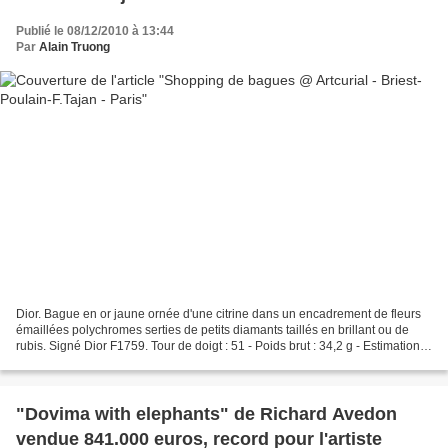
Publié le 08/12/2010 à 13:44
Par
Alain Truong
Dior. Bague en or jaune ornée d'une citrine dans un encadrement de fleurs
émaillées polychromes serties de petits diamants taillés en brillant ou de
rubis. Signé Dior F1759. Tour de doigt : 51 - Poids brut : 34,2 g - Estimation :
3 000 / 4 000 € Kutchinsky....
"Dovima with elephants" de Richard Avedon
vendue 841.000 euros, record pour l'artiste