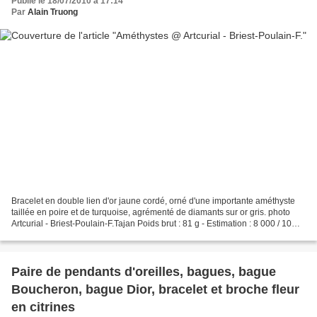
Publié le 18/07/2010 à 17:14
Par
Alain Truong
Bracelet en double lien d'or jaune cordé, orné d'une importante améthyste
taillée en poire et de turquoise, agrémenté de diamants sur or gris. photo
Artcurial - Briest-Poulain-F.Tajan Poids brut : 81 g - Estimation : 8 000 / 10
000 € AN AMAZING AMETHYST,...
Paire de pendants d'oreilles, bagues, bague
Boucheron, bague Dior, bracelet et broche fleur
en citrines