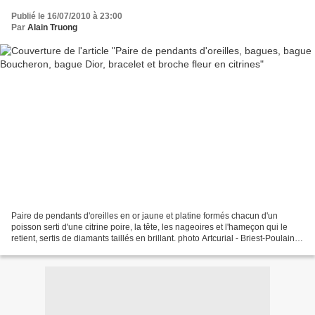
Publié le 16/07/2010 à 23:00
Par
Alain Truong
Paire de pendants d'oreilles en or jaune et platine formés chacun d'un
poisson serti d'une citrine poire, la tête, les nageoires et l'hameçon qui le
retient, sertis de diamants taillés en brillant. photo Artcurial - Briest-Poulain-
F.Tajan Systèmes pour...