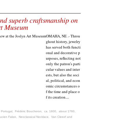
and superb craftsmanship on
Art Museum
OMAHA, NE .- Throu
ghout history, jewelry
has served both functi
onal and decorative p
urposes, reflecting not
only the patron’s parti
cular values and inter
ests, but also the soci
al, political, and econ
omic circumstances o
f the time and place o
f its creation....
,
Portugal
,
Frédéric Boucheron
,
ca. 1800
,
about 1760
,
ucien Falize
,
Neoclassical Necklace
,
Van Cleeef and