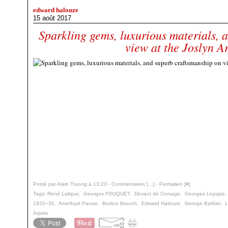
edward halouze
15 août 2017
Sparkling gems, luxurious materials, 
view at the Joslyn 
Posté par Alain Truong à 13:23 -
Commentaires [
…
]
- Permalien [
#
]
Tags:
René Lalique
,
Georges FOUQUET
,
Devant de Corsage
,
Georges Lepape
1820–30
,
Amethyst Parure
,
Bodice Brooch
,
Edward Halouze
,
George Barbier
,
L
Arpels