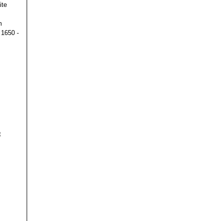
ite
m
 1650 -
t