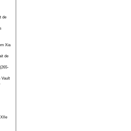
t de
s
ern Xia
it de
(265-
 Vault
e
 XIIe