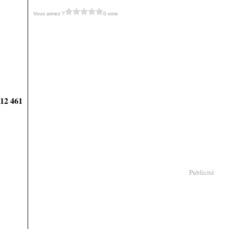
Vous aimez ?
0 vote
912 461
Publicité