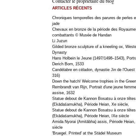
Contacter le propriétaire du blog
ARTICLES RÉCENTS
Chroniques temporelles des parures de perles e
jade
Chevaux en bronze de la période des Royaume
combattants © Musée de Handan
Li Juzun
Gilded bronze sculpture of a kneeling ox, West
Dynasty
Hans Holbein le Jeune (1497/1498–1543), Portra
Derich Born, 1533
Candélabre en céladon, dynastie Jin de l'Ouest 
316)
Down the hatch! Welcome trophies in the Green
Rembrandt van Rijn, Portrait d'une jeune femm
assise, 1632
Statue debout de Kannon Bosatsu à onze têtes
(Ekādaśamukha), Période Heian, Xe siècle,
Statue debout de Kannon Bosatsu à onze têtes
(Ekādaśamukha), Période Heian, IXe siècle
Amida Nyorai (Amitābha) assis, Période Heian,
siècle
'Bruegel. Printed' at the Städel Museum