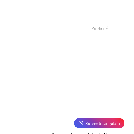
Publicité
Suivre truongalain