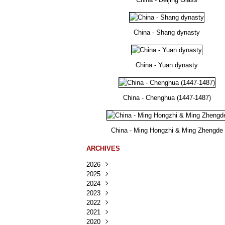
China - Shang dynasty
China - Yuan dynasty
China - Chenghua (1447-1487)
China - Ming Hongzhi & Ming Zhengde
ARCHIVES
2026
2025
Août
(22)
2024
Juillet
Décembre
(167)
(218)
2023
Juin
Novembre
Décembre
(103)
(124)
(95)
2022
Mai
Octobre
Novembre
Décembre
(100)
(140)
(137)
(150)
2021
Avril
Septembre
Octobre
Novembre
Décembre
(188)
(143)
(132)
(284)
(78)
2020
Mars
Août
Septembre
Octobre
Novembre
Décembre
(228)
(245)
(202)
(228)
(270)
(81)