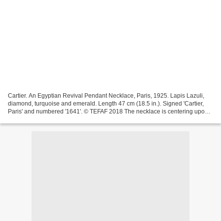
Cartier. An Egyptian Revival Pendant Necklace, Paris, 1925. Lapis Lazuli,
diamond, turquoise and emerald. Length 47 cm (18.5 in.). Signed 'Cartier,
Paris' and numbered '1641'. © TEFAF 2018 The necklace is centering upon
an ancient carved oblong lapis...