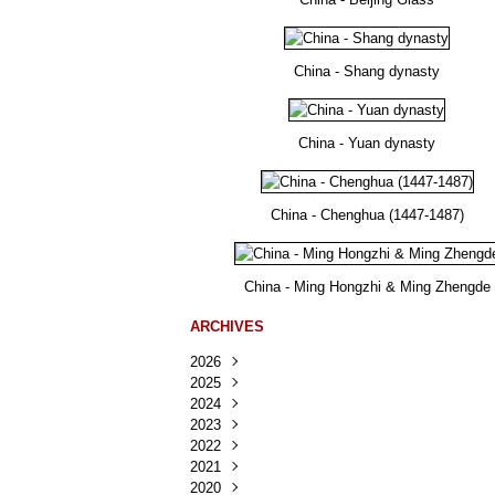
China - Shang dynasty
China - Yuan dynasty
China - Chenghua (1447-1487)
China - Ming Hongzhi & Ming Zhengde
ARCHIVES
2026
2025
Août
(22)
2024
Juillet
Décembre
(167)
(218)
2023
Juin
Novembre
Décembre
(103)
(124)
(95)
2022
Mai
Octobre
Novembre
Décembre
(100)
(140)
(137)
(150)
2021
Avril
Septembre
Octobre
Novembre
Décembre
(188)
(143)
(132)
(284)
(78)
2020
Mars
Août
Septembre
Octobre
Novembre
Décembre
(228)
(245)
(202)
(228)
(270)
(81)