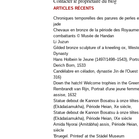
Contacter le propriétaire du blog
ARTICLES RÉCENTS
Chroniques temporelles des parures de perles e
jade
Chevaux en bronze de la période des Royaume
combattants © Musée de Handan
Li Juzun
Gilded bronze sculpture of a kneeling ox, West
Dynasty
Hans Holbein le Jeune (1497/1498–1543), Portra
Derich Born, 1533
Candélabre en céladon, dynastie Jin de l'Ouest 
316)
Down the hatch! Welcome trophies in the Green
Rembrandt van Rijn, Portrait d'une jeune femm
assise, 1632
Statue debout de Kannon Bosatsu à onze têtes
(Ekādaśamukha), Période Heian, Xe siècle,
Statue debout de Kannon Bosatsu à onze têtes
(Ekādaśamukha), Période Heian, IXe siècle
Amida Nyorai (Amitābha) assis, Période Heian,
siècle
'Bruegel. Printed' at the Städel Museum