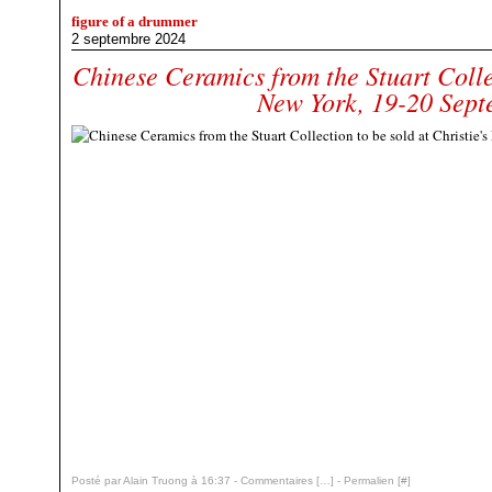
figure of a drummer
2 septembre 2024
Chinese Ceramics from the Stuart Collec
New York, 19-20 Sep
Posté par Alain Truong à 16:37 -
Commentaires [
…
]
- Permalien [
#
]