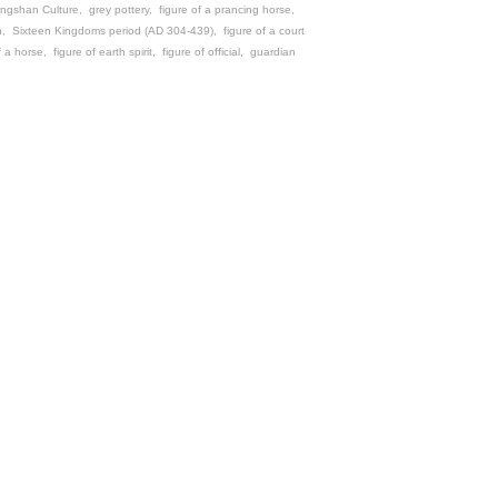
ngshan Culture
,
grey pottery
,
figure of a prancing horse
,
n
,
Sixteen Kingdoms period (AD 304-439)
,
figure of a court
f a horse
,
figure of earth spirit
,
figure of official
,
guardian