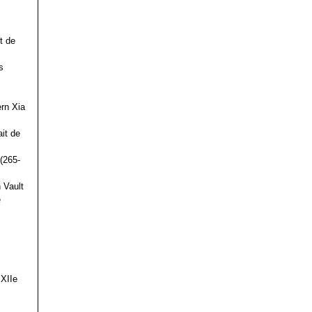
t de
s
ern Xia
it de
(265-
 Vault
e
 XIIe