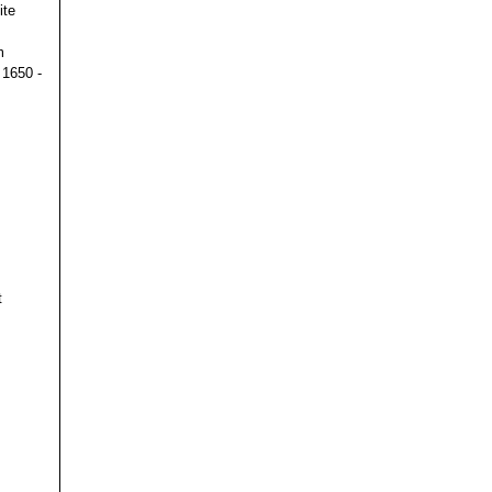
ite
m
 1650 -
t