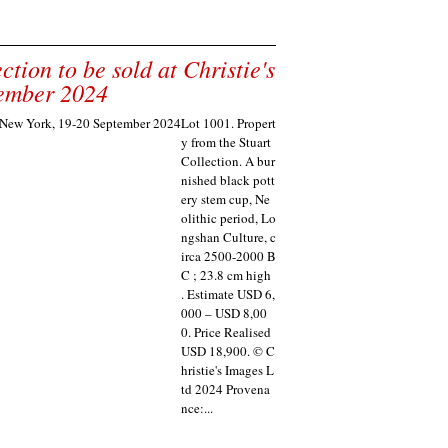
tion to be sold at Christie's
tember 2024
Lot 1001. Propert
y from the Stuart
Collection. A bur
nished black pott
ery stem cup, Ne
olithic period, Lo
ngshan Culture, c
irca 2500-2000 B
C ; 23.8 cm high
. Estimate USD 6,
000 – USD 8,00
0. Price Realised
USD 18,900. © C
hristie's Images L
td 2024 Provena
nce:...