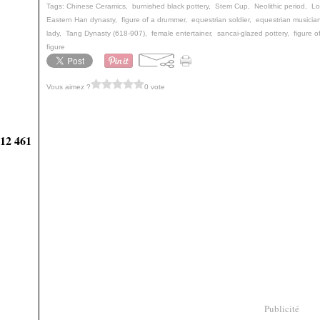
Tags:
Chinese Ceramics
,
burnished black pottery
,
Stem Cup
,
Neolithic period
,
Lo
Eastern Han dynasty
,
figure of a drummer
,
equestrian soldier
,
equestrian musicia
lady
,
Tang Dynasty (618-907)
,
female entertainer
,
sancai-glazed pottery
,
figure o
figure
Vous aimez ?
0 vote
912 461
Publicité